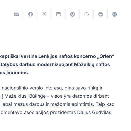
keptiškai vertina Lenkijos naftos koncerno „Orlen“
tatybos darbus modernizuojant Mažeikių naftos
ybos įmonėms.
nacionalinio verslo interesų, gina savo rinką ir
jos į Mažeikius, Būtingę – visos yra daromos dirbant
o labai mažus darbus ir mažomis apimtimis. Taip kad
S komentavo asociacijos prezidentas Dalius Gedvilas.