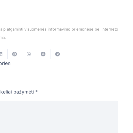
kitaip atgaminti visuomenės informavimo priemonėse bei interneto
ama.
orlen
ukeliai pažymėti
*