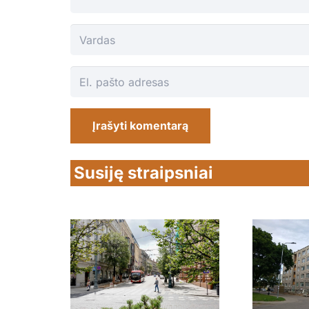
Įrašyti komentarą
Susiję straipsniai