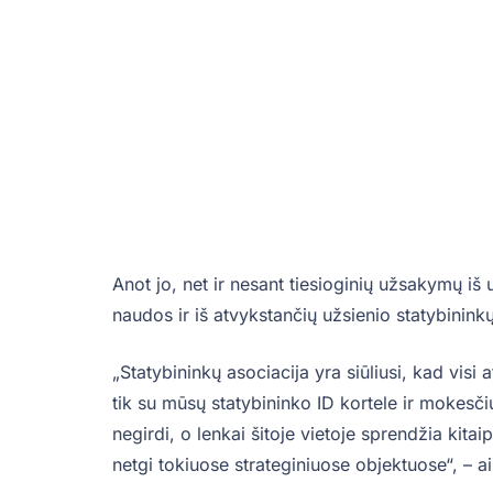
Anot jo, net ir nesant tiesioginių užsakymų iš 
naudos ir iš atvykstančių užsienio statybinink
„Statybininkų asociacija yra siūliusi, kad visi a
tik su mūsų statybininko ID kortele ir mokesč
negirdi, o lenkai šitoje vietoje sprendžia kitai
netgi tokiuose strateginiuose objektuose“, – a