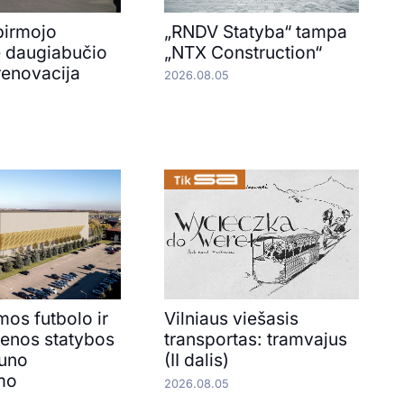
pirmojo
„RNDV Statyba“ tampa
e daugiabučio
„NTX Construction“
renovacija
2026.08.05
os futbolo ir
Vilniaus viešasis
renos statybos
transportas: tramvajus
auno
(II dalis)
mo
2026.08.05