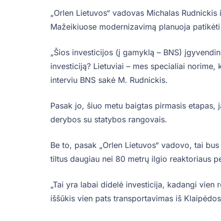
„Orlen Lietuvos“ vadovas Michalas Rudnickis 
Mažeikiuose modernizavimą planuoja patikėti
„Šios investicijos (į gamyklą – BNS) įgyvendi
investiciją? Lietuviai – mes specialiai norime
interviu BNS sakė M. Rudnickis.
Pasak jo, šiuo metu baigtas pirmasis etapas, j
derybos su statybos rangovais.
Be to, pasak „Orlen Lietuvos“ vadovo, tai bus d
tiltus daugiau nei 80 metrų ilgio reaktoriaus 
„Tai yra labai didelė investicija, kadangi vien 
iššūkis vien pats transportavimas iš Klaipėdos