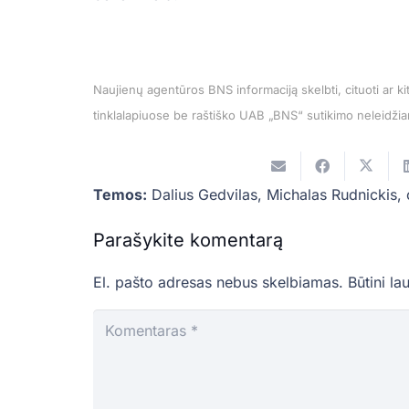
Naujienų agentūros BNS informaciją skelbti, cituoti ar 
tinklalapiuose be raštiško UAB „BNS“ sutikimo neleidži
Temos:
Dalius Gedvilas
,
Michalas Rudnickis
,
Parašykite komentarą
El. pašto adresas nebus skelbiamas.
Būtini la