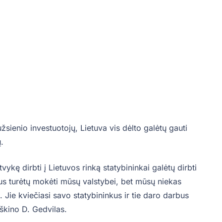
užsienio investuotojų, Lietuva vis dėlto galėtų gauti
ų.
tvykę dirbti į Lietuvos rinką statybininkai galėtų dirbti
ius turėtų mokėti mūsų valstybei, bet mūsų niekas
p. Jie kviečiasi savo statybininkus ir tie daro darbus
iškino D. Gedvilas.