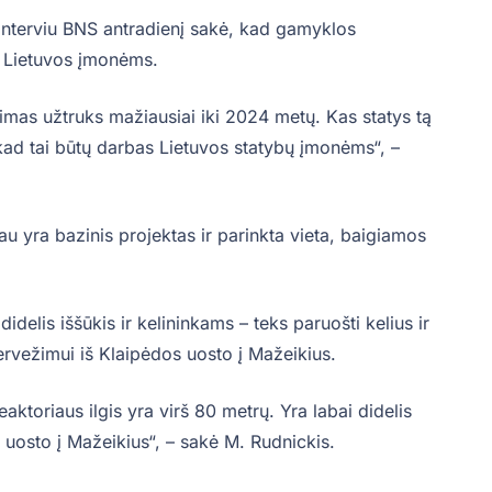
interviu BNS antradienį sakė, kad gamyklos
 Lietuvos įmonėms.
nimas užtruks mažiausiai iki 2024 metų. Kas statys tą
, kad tai būtų darbas Lietuvos statybų įmonėms“, –
au yra bazinis projektas ir parinkta vieta, baigiamos
idelis iššūkis ir kelininkams – teks paruošti kelius ir
pervežimui iš Klaipėdos uosto į Mažeikius.
reaktoriaus ilgis yra virš 80 metrų. Yra labai didelis
 uosto į Mažeikius“, – sakė M. Rudnickis.