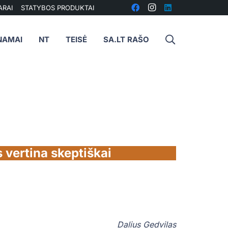
ARAI
STATYBOS PRODUKTAI
NAMAI
NT
TEISĖ
SA.LT RAŠO
 vertina skeptiškai
Dalius Gedvilas