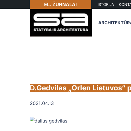
EL. ŽURNALAI
ISTORIJA
KONTA
ARCHITEKTŪR
D.Gedvilas „Orlen Lietuvos“ p
2021.04.13