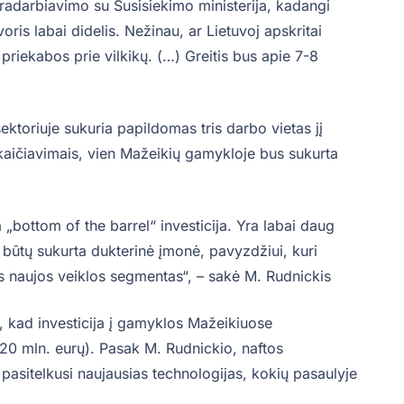
dradarbiavimo su Susisiekimo ministerija, kadangi
 svoris labai didelis. Nežinau, ar Lietuvoj apskritai
priekabos prie vilkikų. (…) Greitis bus apie 7-8
ektoriuje sukuria papildomas tris darbo vietas jį
kaičiavimais, vien Mažeikių gamykloje bus sukurta
a „bottom of the barrel“ investicija. Yra labai daug
d būtų sukurta dukterinė įmonė, pavyzdžiui, kuri
 bus naujos veiklos segmentas“, – sakė M. Rudnickis
, kad investicija į gamyklos Mažeikiuose
20 mln. eurų). Pasak M. Rudnickio, naftos
pasitelkusi naujausias technologijas, kokių pasaulyje