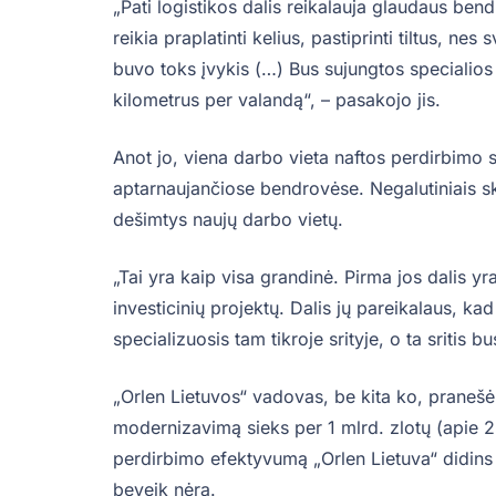
„Pati logistikos dalis reikalauja glaudaus ben
reikia praplatinti kelius, pastiprinti tiltus, nes
buvo toks įvykis (…) Bus sujungtos specialios 
kilometrus per valandą“, – pasakojo jis.
Anot jo, viena darbo vieta naftos perdirbimo s
aptarnaujančiose bendrovėse. Negalutiniais s
dešimtys naujų darbo vietų.
„Tai yra kaip visa grandinė. Pirma jos dalis yr
investicinių projektų. Dalis jų pareikalaus, ka
specializuosis tam tikroje srityje, o ta sritis
„Orlen Lietuvos“ vadovas, be kita ko, pranešė
modernizavimą sieks per 1 mlrd. zlotų (apie 2
perdirbimo efektyvumą „Orlen Lietuva“ didins 
beveik nėra.