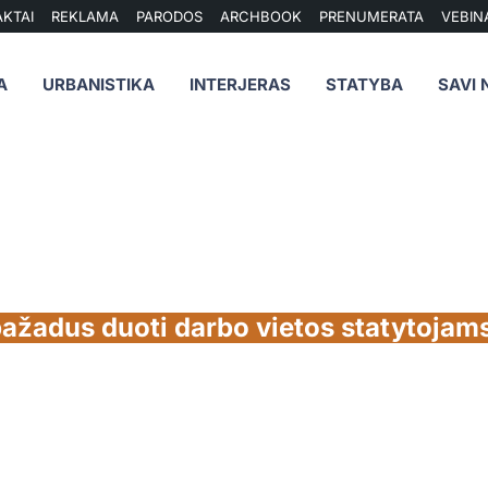
KTAI
REKLAMA
PARODOS
ARCHBOOK
PRENUMERATA
VEBIN
A
URBANISTIKA
INTERJERAS
STATYBA
SAVI 
ažadus duoti darbo vietos statytojams