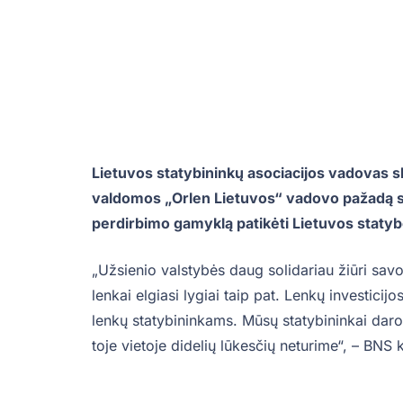
Lietuvos statybininkų asociacijos vadovas s
valdomos „Orlen Lietuvos“ vadovo pažadą s
perdirbimo gamyklą patikėti Lietuvos stat
„Užsienio valstybės daug solidariau žiūri savo 
lenkai elgiasi lygiai taip pat. Lenkų investici
lenkų statybininkams. Mūsų statybininkai dar
toje vietoje didelių lūkesčių neturime“, – BN