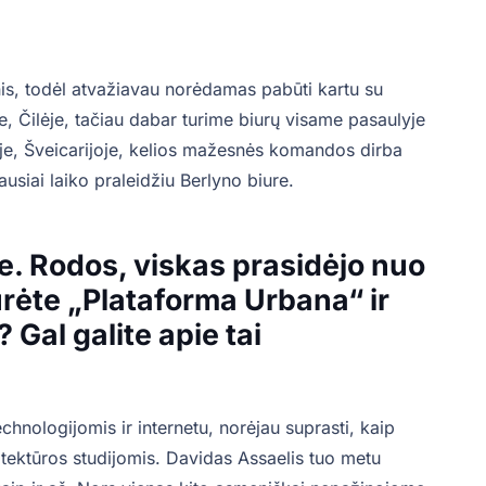
nis, todėl atvažiavau norėdamas pabūti kartu su
 Čilėje, tačiau dabar turime biurų visame pasaulyje
joje, Šveicarijoje, kelios mažesnės komandos dirba
ausiai laiko praleidžiu Berlyno biure.
je. Rodos, viskas prasidėjo nuo
ūrėte „Plataforma Urbana“ ir
Gal galite apie tai
chnologijomis ir internetu, norėjau suprasti, kaip
hitektūros studijomis. Davidas Assaelis tuo metu