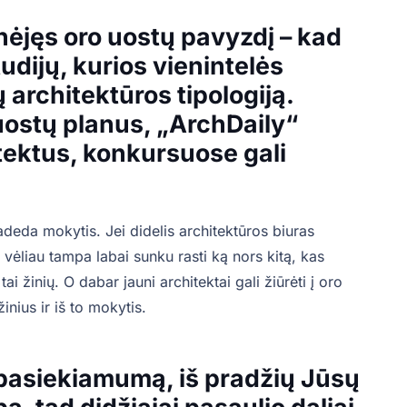
nėjęs oro uostų pavyzdį – kad
tudijų, kurios vienintelės
ų architektūros tipologiją.
uostų planus, „ArchDaily“
itektus, konkursuose gali
adeda mokytis. Jei didelis architektūros biuras
 vėliau tampa labai sunku rasti ką nors kitą, kas
tai žinių. O dabar jauni architektai gali žiūrėti į oro
inius ir iš to mokytis.
 pasiekiamumą, iš pradžių Jūsų