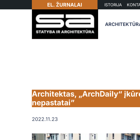
EL. ŽURNALAI
ISTORIJA
KONTA
ARCHITEKTŪR
Architektas, „ArchDaily“ įkūrė
nepastatai”
2022.11.23