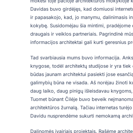
mokėsi toje pačioje architektūros mokykloje k
Davidas buvo girdėjęs, kad domiuosi internetu
ir papasakojo, kad, jo manymu, dalinimasis i
kokybę. Susidomėjau šia mintimi, pradėjome da
draugais ir veiklos partneriais. Pagrindinė m
informacijos architektai gali kurti geresnius pr
Tad svarbiausia mums buvo informacija. Anksči
knygose, todėl architektų studijose ir yra tie
būdas jaunam architektui pasiekti jose esančią 
galimybių būna ne visada. Aš norėjau žinoti k
daug laiko, daug pinigų išleisdavau knygoms, 
Tuomet būnant Čilėje buvo beveik neįmanoma u
architektūros žurnalą. Tačiau internetas turėjo
Davidu nusprendėme sukurti nemokamą archit
Dalinomės įvairiais projektais. Rašėme archite