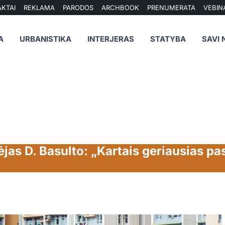
KTAI
REKLAMA
PARODOS
ARCHBOOK
PRENUMERATA
VEBIN
A
URBANISTIKA
INTERJERAS
STATYBA
SAVI 
jas D. Basulto: „Kartais geriausias pas