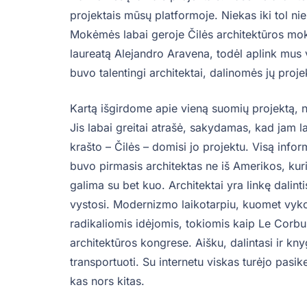
projektais mūsų platformoje. Niekas iki tol 
Mokėmės labai geroje Čilės architektūros moky
laureatą Alejandro Aravena, todėl aplink mus 
buvo talentingi architektai, dalinomės jų proje
Kartą išgirdome apie vieną suomių projektą, nu
Jis labai greitai atrašė, sakydamas, kad jam l
krašto – Čilės – domisi jo projektu. Visą inform
buvo pirmasis architektas ne iš Amerikos, kur
galima su bet kuo. Architektai yra linkę dalinti
vystosi. Modernizmo laikotarpiu, kuomet vyko d
radikaliomis idėjomis, tokiomis kaip Le Corbu
architektūros kongrese. Aišku, dalintasi ir kn
transportuoti. Su internetu viskas turėjo pasi
kas nors kitas.