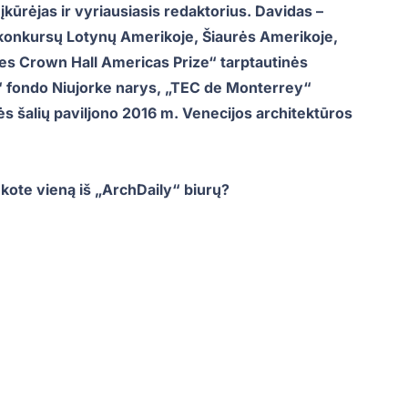
įkūrėjas ir vyriausiasis redaktorius. Davidas –
 konkursų Lotynų Amerikoje, Šiaurės Amerikoje,
Mies Crown Hall Americas Prize“ tarptautinės
“ fondo Niujorke narys, „TEC de Monterrey“
s šalių paviljono 2016 m. Venecijos architektūros
kote vieną iš „ArchDaily“ biurų?