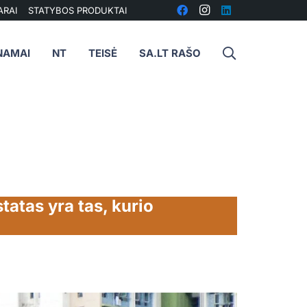
ARAI
STATYBOS PRODUKTAI
NAMAI
NT
TEISĖ
SA.LT RAŠO
tatas yra tas, kurio