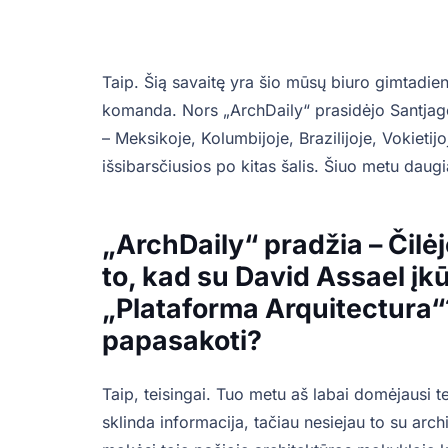
Taip. Šią savaitę yra šio mūsų biuro gimtadie
komanda. Nors „ArchDaily“ prasidėjo Santjage,
– Meksikoje, Kolumbijoje, Brazilijoje, Vokieti
išsibarsčiusios po kitas šalis. Šiuo metu daugi
„ArchDaily“ pradžia – Čilė
to, kad su David Assael įk
„Plataforma Arquitectura“? 
papasakoti?
Taip, teisingai. Tuo metu aš labai domėjausi te
sklinda informacija, tačiau nesiejau to su arc