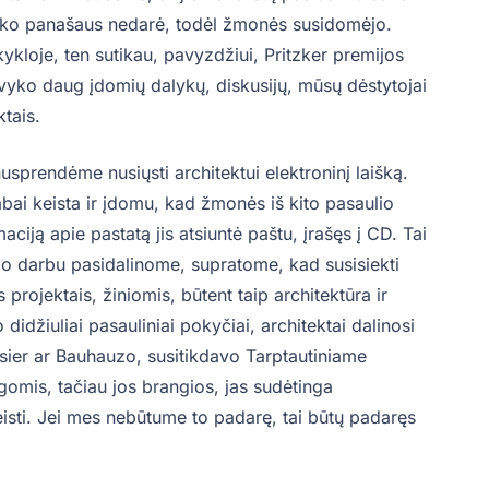
nieko panašaus nedarė, todėl žmonės susidomėjo.
kloje, ten sutikau, pavyzdžiui, Pritzker premijos
vyko daug įdomių dalykų, diskusijų, mūsų dėstytojai
ktais.
sprendėme nusiųsti architektui elektroninį laišką.
abai keista ir įdomu, kad žmonės iš kito pasaulio
aciją apie pastatą jis atsiuntė paštu, įrašęs į CD. Tai
io darbu pasidalinome, supratome, kad susisiekti
s projektais, žiniomis, būtent taip architektūra ir
idžiuliai pasauliniai pokyčiai, architektai dalinosi
sier ar Bauhauzo, susitikdavo Tarptautiniame
ygomis, tačiau jos brangios, jas sudėtinga
keisti. Jei mes nebūtume to padarę, tai būtų padaręs