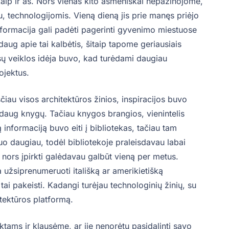
aip ir aš. Nors vienas kito asmeniškai nepažinojome,
, technologijomis. Vieną dieną jis prie manęs priėjo
nformacija gali padėti pagerinti gyvenimo miestuose
ug apie tai kalbėtis, šitaip tapome geriausiais
ūsų veiklos idėja buvo, kad turėdami daugiau
ojektus.
au visos architektūros žinios, inspiracijos buvo
k daug knygų. Tačiau knygos brangios, vienintelis
informaciją buvo eiti į bibliotekas, tačiau tam
uo daugiau, todėl bibliotekoje praleisdavau labai
nors įpirkti galėdavau galbūt vieną per metus.
žsiprenumeruoti itališką ar amerikietišką
 tai pakeisti. Kadangi turėjau technologinių žinių, su
ektūros platformą.
ktams ir klausėme, ar jie nenorėtų pasidalinti savo