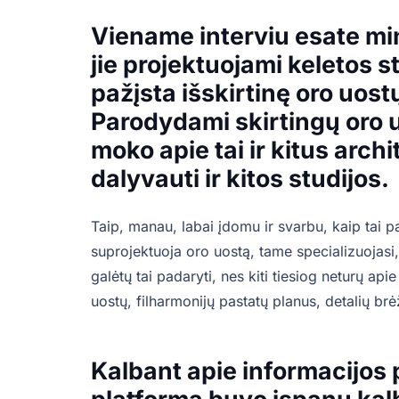
Viename interviu esate mi
jie projektuojami keletos s
pažįsta išskirtinę oro uost
Parodydami skirtingų oro 
moko apie tai ir kitus arch
dalyvauti ir kitos studijos.
Taip, manau, labai įdomu ir svarbu, kaip tai p
suprojektuoja oro uostą, tame specializuojasi,
galėtų tai padaryti, nes kiti tiesiog neturų apie 
uostų, filharmonijų pastatų planus, detalių brėž
Kalbant apie informacijos