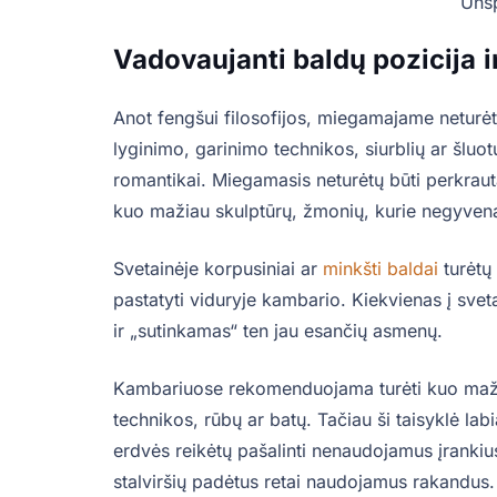
Unsp
Vadovaujanti baldų pozicija
i
Anot fengšui filosofijos, miegamajame neturėt
lyginimo, garinimo technikos, siurblių ar šluotų,
romantikai. Miegamasis neturėtų būti perkrauta
kuo mažiau skulptūrų, žmonių, kurie negyvena
Svetainėje korpusiniai ar
minkšti baldai
turėtų 
pastatyti viduryje kambario. Kiekvienas į svet
ir „sutinkamas“ ten jau esančių asmenų.
Kambariuose rekomenduojama turėti kuo mažia
technikos, rūbų ar batų. Tačiau ši taisyklė labia
erdvės reikėtų pašalinti nenaudojamus įrankius,
stalviršių padėtus retai naudojamus rakandus. J