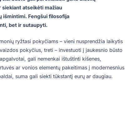
r siekiant atseikėti mažiau
šmintimi. Fengšui filosofija
ti, bet ir sutaupyti.
monių ryžtasi pokyčiams – vieni nusprendžia laikytis
švaizdos pokyčius, treti – investuoti į jaukesnio būsto
apgalvotai, gali nemenkai ištuštinti kišenes,
rtuvės ar vonios elementų pakeitimas į modernesnius
r baldai, suma gali siekti tūkstantį eurų ar daugiau.