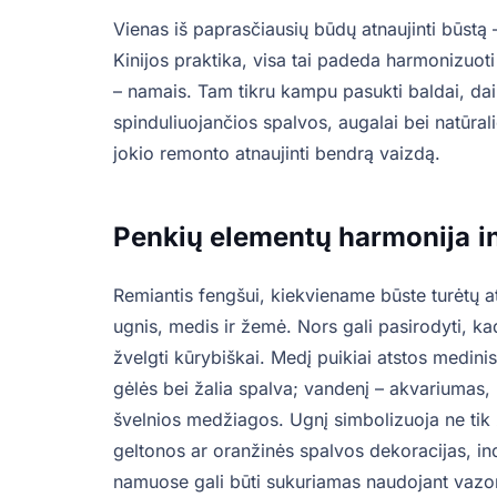
Vienas iš paprasčiausių būdų atnaujinti būstą 
Kinijos praktika, visa tai padeda harmonizuoti
– namais. Tam tikru kampu pasukti baldai, da
spinduliuojančios spalvos, augalai bei natūra
jokio remonto atnaujinti bendrą vaizdą.
Penkių elementų harmonija
i
Remiantis fengšui, kiekviename būste turėtų a
ugnis, medis ir žemė. Nors gali pasirodyti, kad
žvelgti kūrybiškai. Medį puikiai atstos medini
gėlės bei žalia spalva; vandenį – akvariumas,
švelnios medžiagos. Ugnį simbolizuoja ne tik 
geltonos ar oranžinės spalvos dekoracijas, in
namuose gali būti sukuriamas naudojant vazoni