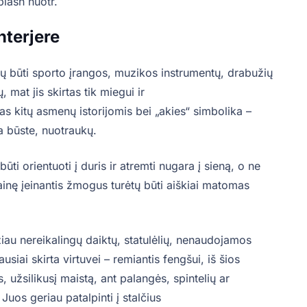
lash nuotr.
nterjere
ų būti sporto įrangos, muzikos instrumentų, drabužių
 mat jis skirtas tik miegui ir
s kitų asmenų istorijomis bei „akies“ simbolika –
 būste, nuotraukų.
būti orientuoti į duris ir atremti nugara į sieną, o ne
ainę įeinantis žmogus turėtų būti aiškiai matomas
u nereikalingų daiktų, statulėlių, nenaudojamos
usiai skirta virtuvei – remiantis fengšui, iš šios
 užsilikusį maistą, ant palangės, spintelių ar
uos geriau patalpinti į stalčius