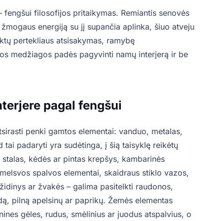
– fengšui filosofijos pritaikymas. Remiantis senovės
 žmogaus energiją su jį supančia aplinka, šiuo atveju
iktų pertekliaus atsisakymas, ramybę
lios medžiagos padės pagyvinti namų interjerą ir be
nterjere pagal fengšui
tsirasti penki gamtos elementai: vanduo, metalas,
 tai padaryti yra sudėtinga, į šią taisyklę reikėtų
s stalas, kėdės ar pintas krepšys, kambarinės
 melsvos spalvos elementai, skaidraus stiklo vazos,
židinys ar žvakės – galima pasitelkti raudonos,
dą, pilną apelsinų ar paprikų. Žemės elementas
nes gėles, rudus, smėlinius ar juodus atspalvius, o