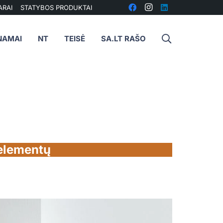
ARAI
STATYBOS PRODUKTAI
NAMAI
NT
TEISĖ
SA.LT RAŠO
 elementų