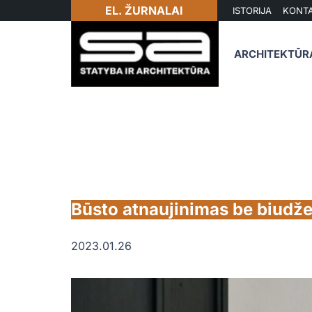
EL. ŽURNALAI
ISTORIJA
KONTA
ARCHITEKTŪR
Būsto atnaujinimas be biudže
2023.01.26