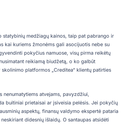
o statybinių medžiagų kainos, taip pat pabrango ir
mas kai kuriems žmonėms gali asocijuotis nebe su
 įgyvendinti pokyčius namuose, visų pirma reikėtų
, nusimatant reikiamą biudžetą, o ko galbūt
 skolinimo platformos „Creditea“ klientų patirties
kus nenumatytiems atvejams, pavyzdžiui,
uitiniai prietaisai ar įsiveisia pelėsis. Jei pokyčių
jausminių aspektų, finansų valdymo ekspertė pataria
neskiriant didesnių išlaidų. O santaupas atsidėti