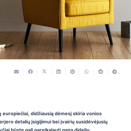
 europiečiai, didžiausią dėmesį skiria vonios
jero detalių įsigijimui bei įvairių susidėvėjusių
čiai būste gali pareikalauti gana didelių