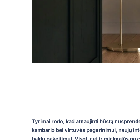
Tyrimai rodo, kad atnaujinti būstą nusprendę
kambario bei virtuvės pagerinimui, naujų inter
baldų pakeitimui. Visgi, net ir minimalūs poky