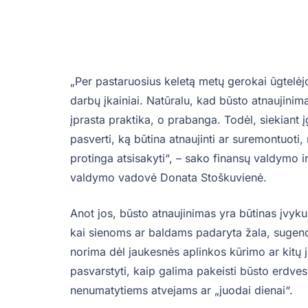
„Per pastaruosius keletą metų gerokai ūgtelėj
darbų įkainiai. Natūralu, kad būsto atnaujini
įprasta praktika, o prabanga. Todėl, siekiant
pasverti, ką būtina atnaujinti ar suremontuoti
protinga atsisakyti“, – sako finansų valdymo ir
valdymo vadovė Donata Stoškuvienė.
Anot jos, būsto atnaujinimas yra būtinas įvy
kai sienoms ar baldams padaryta žala, sugenda b
norima dėl jaukesnės aplinkos kūrimo ar kitų 
pasvarstyti, kaip galima pakeisti būsto erdves 
nenumatytiems atvejams ar „juodai dienai“.