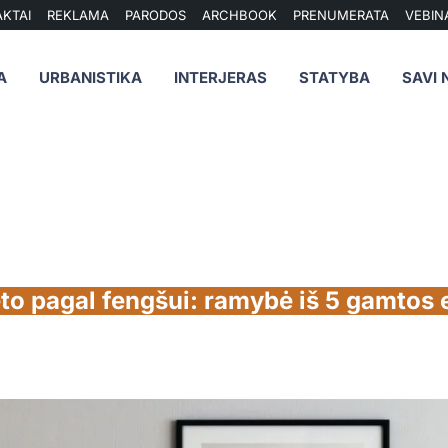
KTAI
REKLAMA
PARODOS
ARCHBOOK
PRENUMERATA
VEBIN
A
URBANISTIKA
INTERJERAS
STATYBA
SAVI 
to pagal fengšui: ramybė iš 5 gamtos