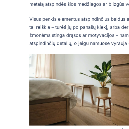
metalą atspindės šios medžiagos ar blizgūs vei
Visus penkis elementus atspindinčius baldus
tai reiškia – turėti jų po panašų kiekį, arba de
žmonėms stinga drąsos ar motyvacijos – namuo
atspindinčių detalių, o jeigu namuose vyrauja 