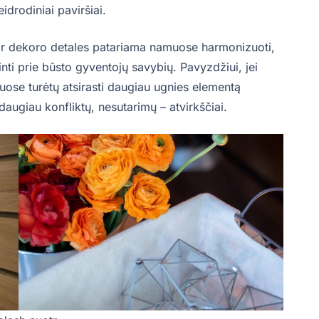
drodiniai paviršiai.
 ar dekoro detales patariama namuose harmonizuoti,
rinti prie būsto gyventojų savybių. Pavyzdžiui, jei
se turėtų atsirasti daugiau ugnies elementą
daugiau konfliktų, nesutarimų – atvirkščiai.