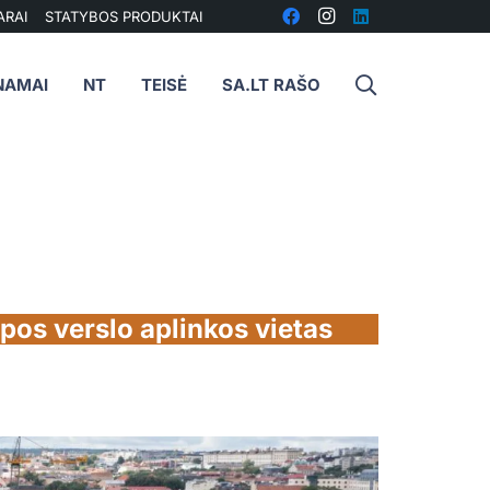
ARAI
STATYBOS PRODUKTAI
NAMAI
NT
TEISĖ
SA.LT RAŠO
pos verslo aplinkos vietas