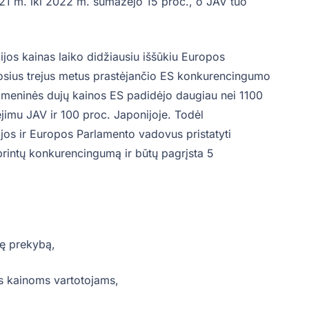
021 m. iki 2022 m. sumažėjo 15 proc., o JAV tuo
jos kainas laiko didžiausiu iššūkiu Europos
aruosius trejus metus prastėjančio ES konkurencingumo
dmeninės dujų kainos ES padidėjo daugiau nei 1100
jimu JAV ir 100 proc. Japonijoje. Todėl
os ir Europos Parlamento vadovus pristatyti
iprintų konkurencingumą ir būtų pagrįsta 5
nę prekybą,
os kainoms vartotojams,