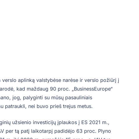
erslo aplinką valstybėse narėse ir verslo požiūrį į
s parodė, kad maždaug 90 proc. „BusinessEurope“
ano, jog, palyginti su mūsų pasauliniais
u patraukli, nei buvo prieš trejus metus.
inių užsienio investicijų įplaukos į ES 2021 m.,
V per tą patį laikotarpį padidėjo 63 proc. Plyno