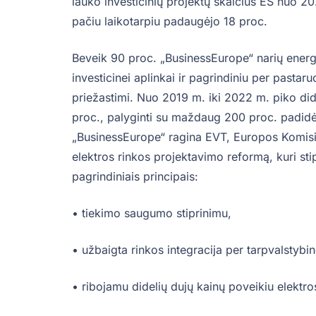
lauko investicinių projektų skaičius ES nuo 2
pačiu laikotarpiu padaugėjo 18 proc.
Beveik 90 proc. „BusinessEurope“ narių energi
investicinei aplinkai ir pagrindiniu per past
priežastimi. Nuo 2019 m. iki 2022 m. piko di
proc., palyginti su maždaug 200 proc. padidė
„BusinessEurope“ ragina EVT, Europos Komisij
elektros rinkos projektavimo reformą, kuri st
pagrindiniais principais:
• tiekimo saugumo stiprinimu,
• užbaigta rinkos integracija per tarpvalstybi
• ribojamu didelių dujų kainų poveikiu elektr