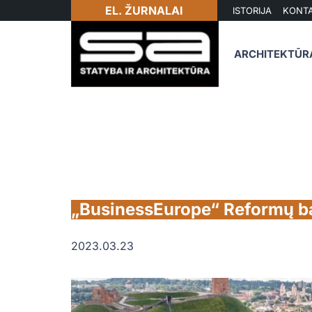
EL. ŽURNALAI
ISTORIJA
KONTA
ARCHITEKTŪR
„BusinessEurope“ Reformų bar
2023.03.23