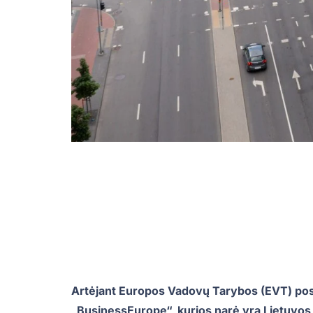
Artėjant Europos Vadovų Tarybos (EVT) pos
„BusinessEurope“, kurios narė yra Lietuvos 