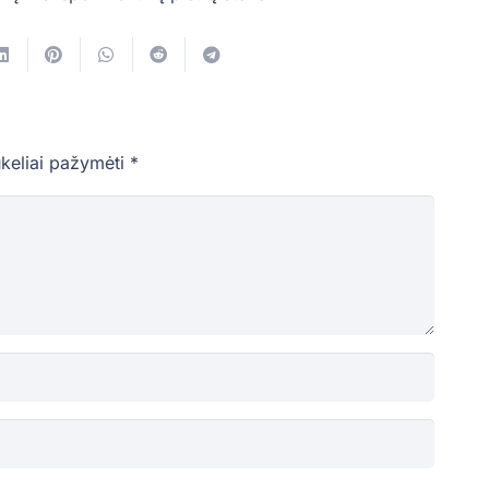
ukeliai pažymėti
*