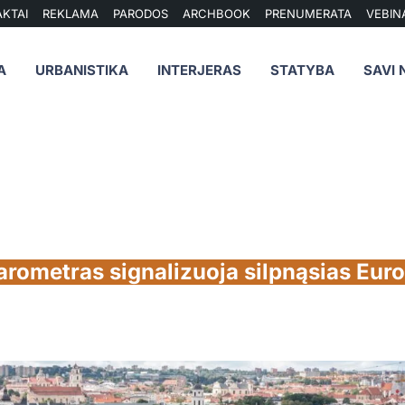
KTAI
REKLAMA
PARODOS
ARCHBOOK
PRENUMERATA
VEBIN
A
URBANISTIKA
INTERJERAS
STATYBA
SAVI 
ometras signalizuoja silpnąsias Euro