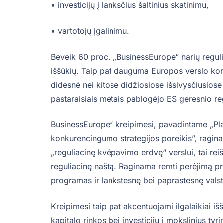
• investicijų į lanksčius šaltinius skatinimu,
• vartotojų įgalinimu.
Beveik 60 proc. „BusinessEurope“ narių regulia
iššūkių. Taip pat dauguma Europos verslo ko
didesnė nei kitose didžiosiose išsivysčiusios
pastaraisiais metais pablogėjo ES geresnio 
BusinessEurope“ kreipimesi, pavadintame „Pla
konkurencingumo strategijos poreikis”, ragina E
„reguliacinę kvėpavimo erdvę“ verslui, tai rei
reguliacinę naštą. Raginama remti perėjimą pr
programas ir lankstesnę bei paprastesnę vals
Kreipimesi taip pat akcentuojami ilgalaikiai i
kapitalo rinkos bei investicijų į mokslinius tyr