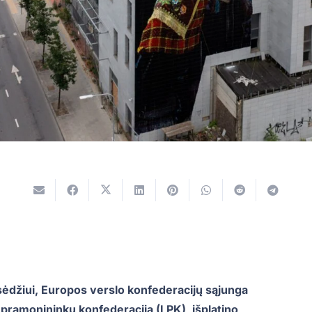
ėdžiui, Europos verslo konfederacijų sąjunga
pramonininkų konfederacija (LPK), išplatino