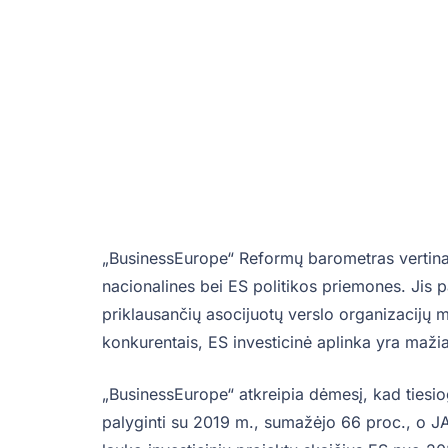
„BusinessEurope“ Reformų barometras vertina v
nacionalines bei ES politikos priemones. Ji
priklausančių asocijuotų verslo organizacijų m
konkurentais, ES investicinė aplinka yra mažia
„BusinessEurope“ atkreipia dėmesį, kad tiesiog
palyginti su 2019 m., sumažėjo 66 proc., o JA