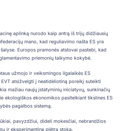
cinę aplinką nurodo kaip antrą iš trijų didžiausių
nfederacijų mano, kad reguliavimo našta ES yra
e šalyse. Europos pramonės atstovai pastebi, kad
reglamentavimo priemonių taikymo kokybė.
taus užmojo ir veiksmingos ilgalaikės ES
VT atsižvelgti į neatidėliotiną poreikį suteikti
škia mažiau naujų įstatyminių iniciatyvų, sunkinačių
ie ekologiškos ekonomikos pasitelkiant tikslines ES
tybės pagalbos sistemą.
ššūkiai, pavyzdžiui, dideli mokesčiai, nebrandžios
imų ir eksperimentinę plėtrą stoka.