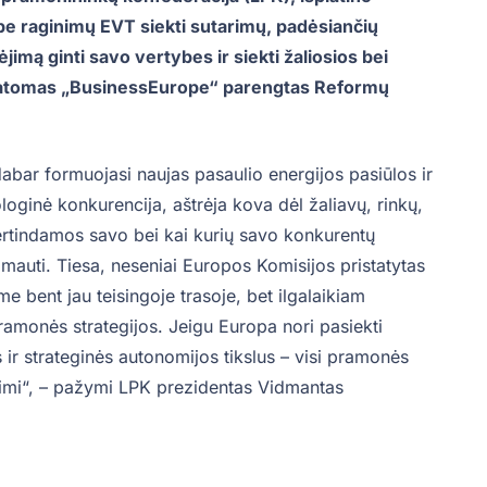
e raginimų EVT siekti sutarimų, padėsiančių
bėjimą ginti savo vertybes ir siekti žaliosios bei
istatomas „BusinessEurope“ parengtas Reformų
abar formuojasi naujas pasaulio energijos pasiūlos ir
oginė konkurencija, aštrėja kova dėl žaliavų, rinkų,
rtindamos savo bei kai kurių savo konkurentų
imauti. Tiesa, neseniai Europos Komisijos pristatytas
 bent jau teisingoje trasoje, bet ilgalaikiam
amonės strategijos. Jeigu Europa nori pasiekti
s ir strateginės autonomijos tikslus – visi pramonės
alimi“, – pažymi LPK prezidentas Vidmantas