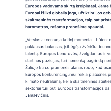
Europos vadovams skirtą kreipimąsi. Jame b
Europai išlikti globalia jėga, užtikrinti jos ge
skaitmeninės transformacijos, taip pat pr
barometras, rašoma pranešime spaudai.
„Verslas akcentuoja kritinį momentą – būtent d
paklausos balansas, įsibėgėja žvėriška technol
talentų. Europos bendrovės, žvelgdamos ir ve
startines pozicijas, turi nemenką pagrindą ner
Žaliojo kurso pramonės planas rodo, kad esame
Europos konkurencingumui reikia platesnės pr
klimato neutralumą, kelia skaitmeninės ateitie
sektoriai turi būti Europos transformacijos d
Janulevičius.