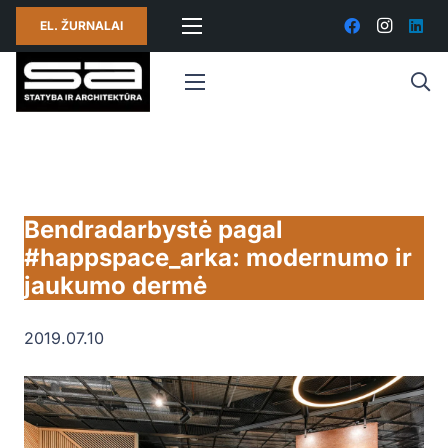
EL. ŽURNALAI
Bendradarbystė pagal
#happspace_arka: modernumo ir
jaukumo dermė
2019.07.10