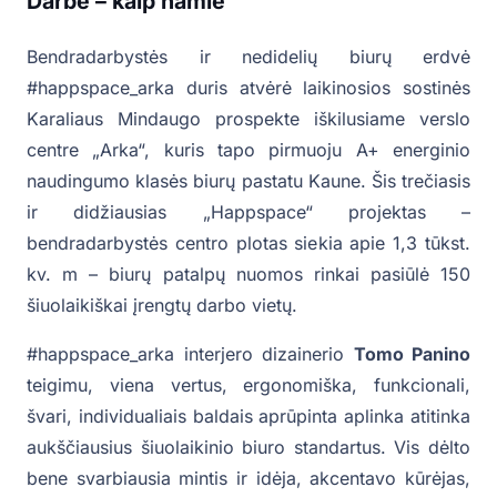
Darbe – kaip namie
Bendradarbystės ir nedidelių biurų erdvė
#happspace_arka duris atvėrė laikinosios sostinės
Karaliaus Mindaugo prospekte iškilusiame verslo
centre „Arka“, kuris tapo pirmuoju A+ energinio
naudingumo klasės biurų pastatu Kaune. Šis trečiasis
ir didžiausias „Happspace“ projektas –
bendradarbystės centro plotas siekia apie 1,3 tūkst.
kv. m – biurų patalpų nuomos rinkai pasiūlė 150
šiuolaikiškai įrengtų darbo vietų.
#happspace_arka interjero dizainerio
Tomo Panino
teigimu, viena vertus, ergonomiška, funkcionali,
švari, individualiais baldais aprūpinta aplinka atitinka
aukščiausius šiuolaikinio biuro standartus. Vis dėlto
bene svarbiausia mintis ir idėja, akcentavo kūrėjas,