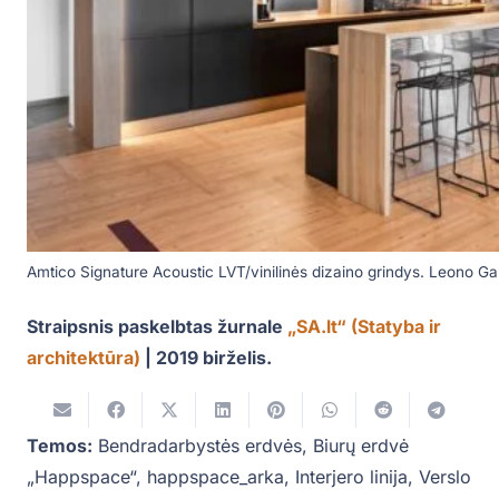
Amtico Signature Acoustic LVT/vinilinės dizaino grindys. Leono G
Straipsnis paskelbtas žurnale
„SA.lt“ (Statyba ir
architektūra)
| 2019 birželis.
Temos:
Bendradarbystės erdvės
,
Biurų erdvė
„Happspace“
,
happspace_arka
,
Interjero linija
,
Verslo