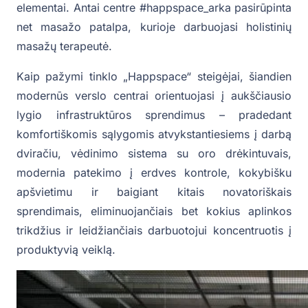
elementai. Antai centre #happspace_arka pasirūpinta
net masažo patalpa, kurioje darbuojasi holistinių
masažų terapeutė.
Kaip pažymi tinklo „Happspace“ steigėjai, šiandien
modernūs verslo centrai orientuojasi į aukščiausio
lygio infrastruktūros sprendimus – pradedant
komfortiškomis sąlygomis atvykstantiesiems į darbą
dviračiu, vėdinimo sistema su oro drėkintuvais,
modernia patekimo į erdves kontrole, kokybišku
apšvietimu ir baigiant kitais novatoriškais
sprendimais, eliminuojančiais bet kokius aplinkos
trikdžius ir leidžiančiais darbuotojui koncentruotis į
produktyvią veiklą.