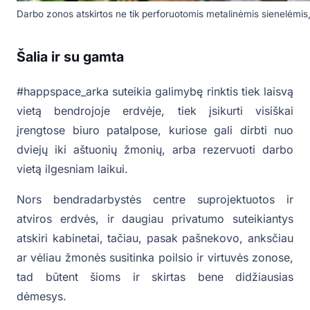
Darbo zonos atskirtos ne tik perforuotomis metalinėmis sienelėmis,
Šalia ir su gamta
#happspace_arka suteikia galimybę rinktis tiek laisvą
vietą bendrojoje erdvėje, tiek įsikurti visiškai
įrengtose biuro patalpose, kuriose gali dirbti nuo
dviejų iki aštuonių žmonių, arba rezervuoti darbo
vietą ilgesniam laikui.
Nors bendradarbystės centre suprojektuotos ir
atviros erdvės, ir daugiau privatumo suteikiantys
atskiri kabinetai, tačiau, pasak pašnekovo, anksčiau
ar vėliau žmonės susitinka poilsio ir virtuvės zonose,
tad būtent šioms ir skirtas bene didžiausias
dėmesys.