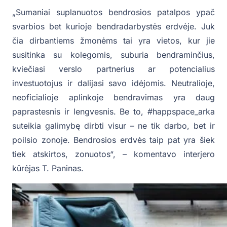
„Sumaniai suplanuotos bendrosios patalpos ypač
svarbios bet kurioje bendradarbystės erdvėje. Juk
čia dirbantiems žmonėms tai yra vietos, kur jie
susitinka su kolegomis, suburia bendraminčius,
kviečiasi verslo partnerius ar potencialius
investuotojus ir dalijasi savo idėjomis. Neutralioje,
neoficialioje aplinkoje bendravimas yra daug
paprastesnis ir lengvesnis. Be to, #happspace_arka
suteikia galimybę dirbti visur – ne tik darbo, bet ir
poilsio zonoje. Bendrosios erdvės taip pat yra šiek
tiek atskirtos, zonuotos“, – komentavo interjero
kūrėjas T. Paninas.