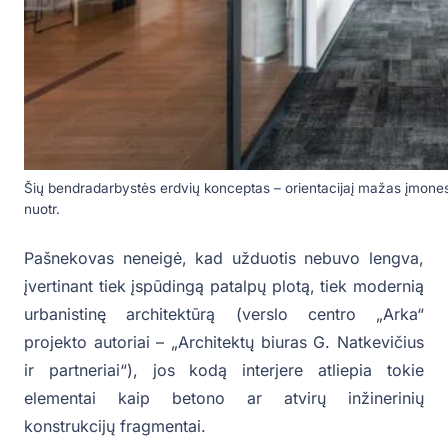
Šių bendradarbystės erdvių konceptas – orientacijaį mažas įmon
nuotr.
Pašnekovas neneigė, kad užduotis nebuvo lengva,
įvertinant tiek įspūdingą patalpų plotą, tiek modernią
urbanistinę architektūrą (verslo centro „Arka“
projekto autoriai – „Architektų biuras G. Natkevičius
ir partneriai“), jos kodą interjere atliepia tokie
elementai kaip betono ar atvirų inžinerinių
konstrukcijų fragmentai.