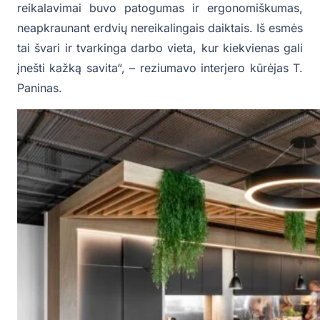
reikalavimai buvo patogumas ir ergonomiškumas,
neapkraunant erdvių nereikalingais daiktais. Iš esmės
tai švari ir tvarkinga darbo vieta, kur kiekvienas gali
įnešti kažką savita“, – reziumavo interjero kūrėjas T.
Paninas.