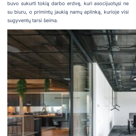
buvo sukurti tokią darbo erdvę, kuri asocijuotųsi ne
su biuru, o primintų jaukią namų aplinką, kurioje visi
sugyventų tarsi šeima.