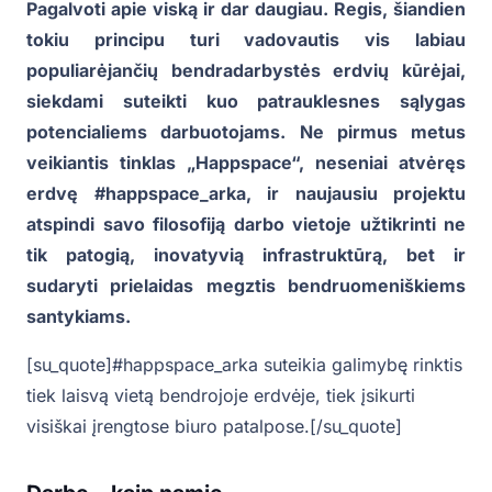
Pagalvoti apie viską ir dar daugiau. Regis, šiandien
tokiu principu turi vadovautis vis labiau
populiarėjančių bendradarbystės erdvių kūrėjai,
siekdami suteikti kuo patrauklesnes sąlygas
potencialiems darbuotojams. Ne pirmus metus
veikiantis tinklas „Happspace“, neseniai atvėręs
erdvę #happspace_arka, ir naujausiu projektu
atspindi savo filosofiją darbo vietoje užtikrinti ne
tik patogią, inovatyvią infrastruktūrą, bet ir
sudaryti prielaidas megztis bendruomeniškiems
santykiams.
[su_quote]#happspace_arka suteikia galimybę rinktis
tiek laisvą vietą bendrojoje erdvėje, tiek įsikurti
visiškai įrengtose biuro patalpose.[/su_quote]