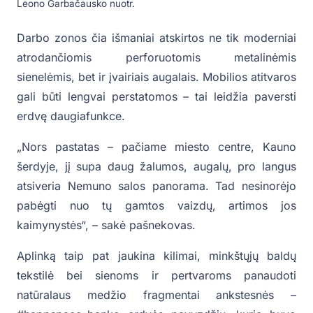
Leono Garbačausko nuotr.
Darbo zonos čia išmaniai atskirtos ne tik moderniai
atrodančiomis perforuotomis metalinėmis
sienelėmis, bet ir įvairiais augalais. Mobilios atitvaros
gali būti lengvai perstatomos – tai leidžia paversti
erdvę daugiafunkce.
„Nors pastatas – pačiame miesto centre, Kauno
šerdyje, jį supa daug žalumos, augalų, pro langus
atsiveria Nemuno salos panorama. Tad nesinorėjo
pabėgti nuo tų gamtos vaizdų, artimos jos
kaimynystės“, – sakė pašnekovas.
Aplinką taip pat jaukina kilimai, minkštųjų baldų
tekstilė bei sienoms ir pertvaroms panaudoti
natūralaus medžio fragmentai ankstesnės –