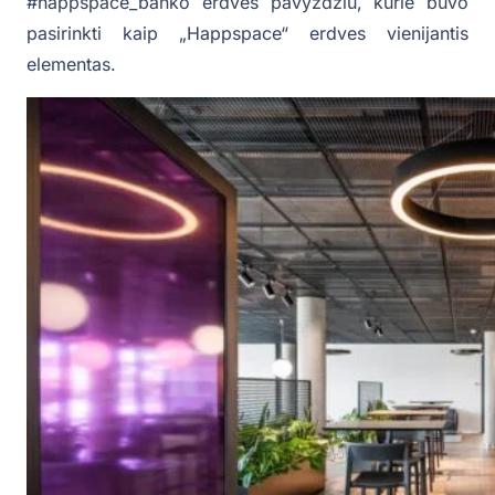
#happspace_banko erdvės pavyzdžiu, kurie buvo
pasirinkti kaip „Happspace“ erdves vienijantis
elementas.