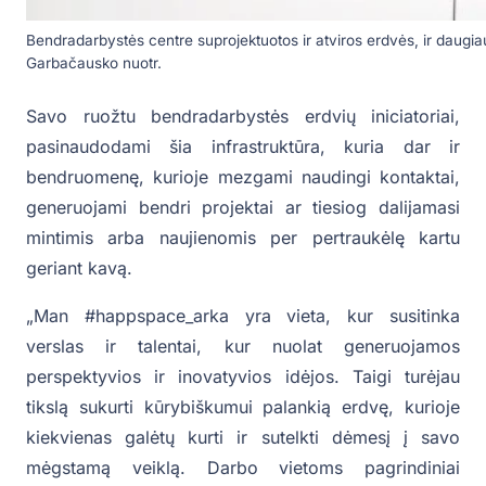
Bendradarbystės centre suprojektuotos ir atviros erdvės, ir daugiau
Garbačausko nuotr.
Savo ruožtu bendradarbystės erdvių iniciatoriai,
pasinaudodami šia infrastruktūra, kuria dar ir
bendruomenę, kurioje mezgami naudingi kontaktai,
generuojami bendri projektai ar tiesiog dalijamasi
mintimis arba naujienomis per pertraukėlę kartu
geriant kavą.
„Man #happspace_arka yra vieta, kur susitinka
verslas ir talentai, kur nuolat generuojamos
perspektyvios ir inovatyvios idėjos. Taigi turėjau
tikslą sukurti kūrybiškumui palankią erdvę, kurioje
kiekvienas galėtų kurti ir sutelkti dėmesį į savo
mėgstamą veiklą. Darbo vietoms pagrindiniai