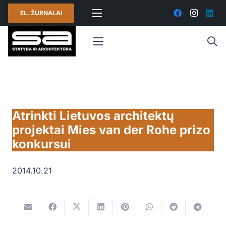
EL. ŽURNALAI
Atrinkti Lietuvos architektų
projektai Mies van der Rohe prizo
konkursui
2014.10.21