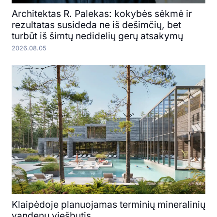
Architektas R. Palekas: kokybės sėkmė ir
rezultatas susideda ne iš dešimčių, bet
turbūt iš šimtų nedidelių gerų atsakymų
2026.08.05
Klaipėdoje planuojamas terminių mineralinių
vandenų viešbutis