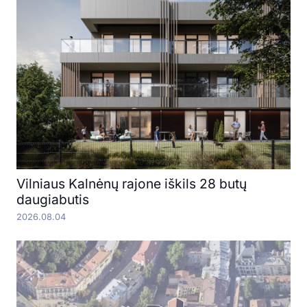
Vilniaus Kalnėnų rajone iškils 28 butų
daugiabutis
2026.08.04