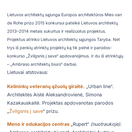
Lietuvos architektų sąjunga Europos architektūros Mies van
de Rohe prizo 2015 konkursui pateikė Lietuvos architektų
2013–2014 metais sukurtus ir realizuotus projektus.
Projektus atrinko Lietuvos architektų sąjungos Taryba. Net
trys iš penkių atrinktų projektų ką tik pelnė ir parodos-
konkurso „Žvilgsnis į save“ apdovanojimus. Ir du iš atrinktųjų
– „Ambraso architektų biuro“ darbai.
Lietuvai atstovaus:
Kelininkų veteranų ąžuolų giraitė
. „Urban line“.
Architektės Aistė Aleksandrovienė, Simona
Kazakauskaitė. Projektas apdovanotas parodos
„
Žvilgsnis į save
“ prizu.
Meno ir edukacijos centras
„Rupert“
(nuotraukoje)
.