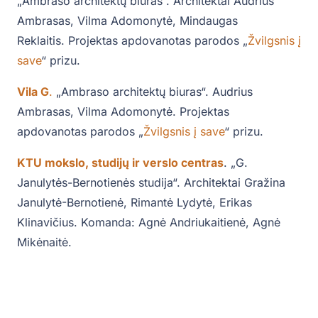
„Ambraso architektų biuras“. Architektai Audrius
Ambrasas, Vilma Adomonytė, Mindaugas
Reklaitis. Projektas apdovanotas parodos „
Žvilgsnis į
save
“ prizu.
Vila G
.
„Ambraso architektų biuras“. Audrius
Ambrasas, Vilma Adomonytė. Projektas
apdovanotas parodos „
Žvilgsnis į save
“ prizu.
KTU mokslo, studijų ir verslo centras
. „G.
Janulytės-Bernotienės studija“. Architektai Gražina
Janulytė-Bernotienė, Rimantė Lydytė, Erikas
Klinavičius. Komanda: Agnė Andriukaitienė, Agnė
Mikėnaitė.