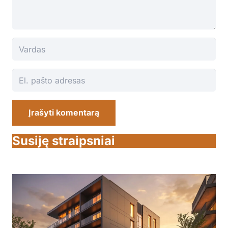
Įrašyti komentarą
Susiję straipsniai