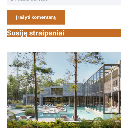
Įrašyti komentarą
Susiję straipsniai