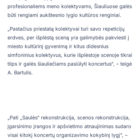
profesionaliems meno kolektyvams, Šiauliuose galės
būti rengiami aukštesnio lygio kultūros renginiai.
„Pastačius priestatą kolektyvai turi savo repeticijų
erdves, per išplėstą sceną yra galimybės pakviesti į
miesto kultūrinį gyvenimą ir kitus didesnius
simfoninius kolektyvus, kurie išplėstoje scenoje tikrai
tilps ir galės šiauliečiams pasiūlyti koncertus“, – teigė
A. Bartulis.
„Pati „Saulės“ rekonstrukcija, scenos rekonstrukcija,
įgarsinimo įrangos ir apšvietimo atnaujinimas sudaro
visai kitokį koncertų organizavimo kokybinį lygį“, –