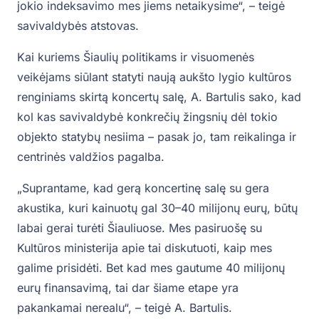
jokio indeksavimo mes jiems netaikysime“, – teigė
savivaldybės atstovas.
Kai kuriems Šiaulių politikams ir visuomenės
veikėjams siūlant statyti naują aukšto lygio kultūros
renginiams skirtą koncertų salę, A. Bartulis sako, kad
kol kas savivaldybė konkrečių žingsnių dėl tokio
objekto statybų nesiima – pasak jo, tam reikalinga ir
centrinės valdžios pagalba.
„Suprantame, kad gerą koncertinę salę su gera
akustika, kuri kainuotų gal 30–40 milijonų eurų, būtų
labai gerai turėti Šiauliuose. Mes pasiruošę su
Kultūros ministerija apie tai diskutuoti, kaip mes
galime prisidėti. Bet kad mes gautume 40 milijonų
eurų finansavimą, tai dar šiame etape yra
pakankamai nerealu“, – teigė A. Bartulis.