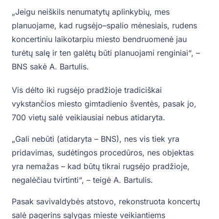
„Jeigu neiškils nenumatytų aplinkybių, mes
planuojame, kad rugsėjo–spalio mėnesiais, rudens
koncertiniu laikotarpiu miesto bendruomenė jau
turėtų salę ir ten galėtų būti planuojami renginiai“, –
BNS sakė A. Bartulis.
Vis dėlto iki rugsėjo pradžioje tradiciškai
vykstančios miesto gimtadienio šventės, pasak jo,
700 vietų salė veikiausiai nebus atidaryta.
„Gali nebūti (atidaryta – BNS), nes vis tiek yra
pridavimas, sudėtingos procedūros, nes objektas
yra nemažas – kad būtų tikrai rugsėjo pradžioje,
negalėčiau tvirtinti“, – teigė A. Bartulis.
Pasak savivaldybės atstovo, rekonstruota koncertų
salė pagerins sąlygas mieste veikiantiems