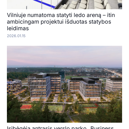
Vilniuje numatoma statyti ledo areną – itin
ambicingam projektui išduotas statybos
leidimas
2026.01.15
Įsibėgėja antrasis verslo parko „Business