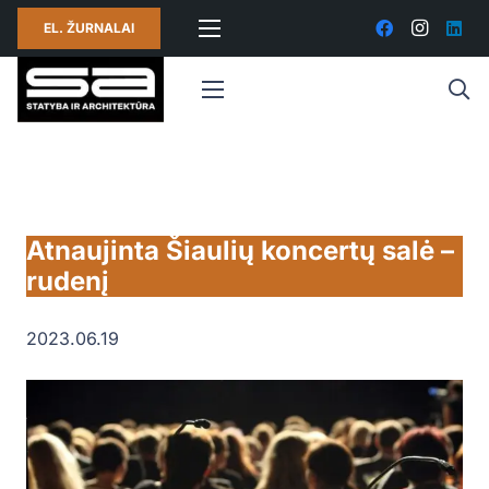
EL. ŽURNALAI
Atnaujinta Šiaulių koncertų salė –
rudenį
2023.06.19