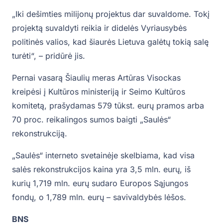
„Iki dešimties milijonų projektus dar suvaldome. Tokį
projektą suvaldyti reikia ir didelės Vyriausybės
politinės valios, kad šiaurės Lietuva galėtų tokią salę
turėti“, – pridūrė jis.
Pernai vasarą Šiaulių meras Artūras Visockas
kreipėsi į Kultūros ministeriją ir Seimo Kultūros
komitetą, prašydamas 579 tūkst. eurų pramos arba
70 proc. reikalingos sumos baigti „Saulės“
rekonstrukciją.
„Saulės“ interneto svetainėje skelbiama, kad visa
salės rekonstrukcijos kaina yra 3,5 mln. eurų, iš
kurių 1,719 mln. eurų sudaro Europos Sąjungos
fondų, o 1,789 mln. eurų – savivaldybės lėšos.
BNS