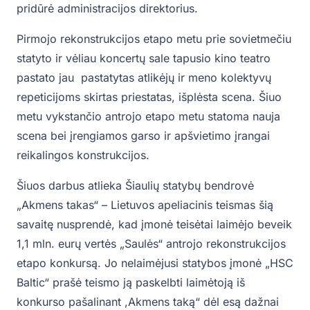
pridūrė administracijos direktorius.
Pirmojo rekonstrukcijos etapo metu prie sovietmečiu
statyto ir vėliau koncertų sale tapusio kino teatro
pastato jau pastatytas atlikėjų ir meno kolektyvų
repeticijoms skirtas priestatas, išplėsta scena. Šiuo
metu vykstančio antrojo etapo metu statoma nauja
scena bei įrengiamos garso ir apšvietimo įrangai
reikalingos konstrukcijos.
Šiuos darbus atlieka Šiaulių statybų bendrovė
„Akmens takas“ – Lietuvos apeliacinis teismas šią
savaitę nusprendė, kad įmonė teisėtai laimėjo beveik
1,1 mln. eurų vertės „Saulės“ antrojo rekonstrukcijos
etapo konkursą. Jo nelaimėjusi statybos įmonė „HSC
Baltic“ prašė teismo ją paskelbti laimėtoją iš
konkurso pašalinant ,Akmens taką“ dėl esą dažnai