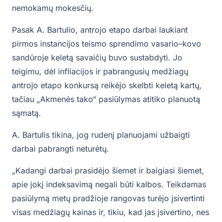
nemokamų mokesčių.
Pasak A. Bartulio, antrojo etapo darbai laukiant
pirmos instancijos teismo sprendimo vasario–kovo
sandūroje keletą savaičių buvo sustabdyti. Jo
teigimu, dėl infliacijos ir pabrangusių medžiagų
antrojo etapo konkursą reikėjo skelbti keletą kartų,
tačiau „Akmenės tako“ pasiūlymas atitiko planuotą
sąmatą.
A. Bartulis tikina, jog rudenį planuojami užbaigti
darbai pabrangti neturėtų.
„Kadangi darbai prasidėjo šiemet ir baigiasi šiemet,
apie jokį indeksavimą negali būti kalbos. Teikdamas
pasiūlymą metų pradžioje rangovas turėjo įsivertinti
visas medžiagų kainas ir, tikiu, kad jas įsivertino, nes