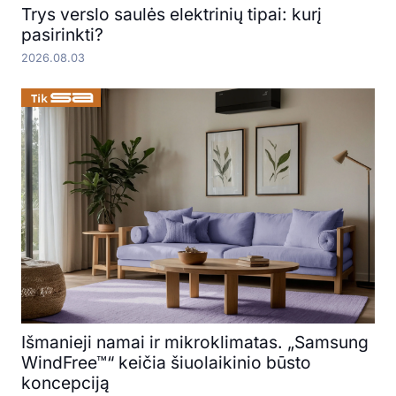
Trys verslo saulės elektrinių tipai: kurį
pasirinkti?
2026.08.03
Išmanieji namai ir mikroklimatas. „Samsung
WindFree™“ keičia šiuolaikinio būsto
koncepciją