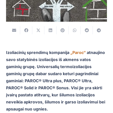
Izoliacinių sprendimų kompanija
„Paroc“
atnaujino
savo statybinės izoliacijos iš akmens vatos
gaminių grupę. Universalių termoizoliacijos
gaminių grupę dabar sudaro keturi pagrindiniai
gaminiai: PAROC® Ultra plus, PAROC® Ultra,
PAROC® Solid ir PAROC® Sonus. Visi jie yra skirti
įvairų pastato atitvarų, kur šilumos izoliacijos
neveikia apkrovos, šilumos ir garso izoliavimui bei
apsaugai nuo ugnies.