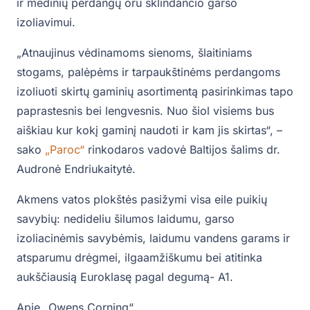
ir medinių perdangų oru sklindančio garso
izoliavimui.
„Atnaujinus vėdinamoms sienoms, šlaitiniams
stogams, palėpėms ir tarpaukštinėms perdangoms
izoliuoti skirtų gaminių asortimentą pasirinkimas tapo
paprastesnis bei lengvesnis. Nuo šiol visiems bus
aiškiau kur kokį gaminį naudoti ir kam jis skirtas“, –
sako
„Paroc“
rinkodaros vadovė Baltijos šalims dr.
Audronė Endriukaitytė.
Akmens vatos plokštės pasižymi visa eile puikių
savybių: nedideliu šilumos laidumu, garso
izoliacinėmis savybėmis, laidumu vandens garams ir
atsparumu drėgmei, ilgaamžiškumu bei atitinka
aukščiausią Euroklasę pagal degumą- A1.
Apie „Owens Corning“