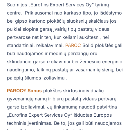
Suomijos „Eurofins Expert Services Oy“ tyrimų
centre. Priklausomai nuo karkaso tipo, jo išdėstymo
bei gipso kartono plokščių sluoksnių skaičiaus jos
puikiai slopina garsą įvairių tipų pastatų vidaus
pertvarose net ir ten, kur keliami aukštesni, nei
standartiniai, reikalavimai.
PAROC
Solid plokštės gali
būti naudojamos ir medinių perdangų oru
sklindančio garso izoliavimui bei žemesnio energinio
naudingumo, laikinų pastatų ar vasarnamių sienų, bei
palėpių šilumos izoliavimui.
PAROC
®
Sonus
plokštės skirtos individualių
gyvenamųjų namų ir biurų pastatų vidaus pertvarų
garso izoliavimui. Jų tinkamumą naudoti patvirtina
„Eurofins Expert Services Oy“ išduotas Europos
techninis įvertinimas. Be to, jos gali būti naudojamos