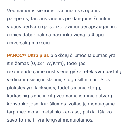
Vėdinamoms sienoms, šlaitiniams stogams,
palėpėms, tarpaukštinėms perdangoms šiltinti ir
vidaus pertvarų garso izoliavimui bei apsaugai nuo
ugnies dabar galima pasirinkti vieną iš 4 tipų
universalių plokščių.
PAROC
®
Ultra plus
plokščių šilumos laidumas yra
itin žemas (0,034 W/K*m), todėl jas
rekomenduojame rinktis energiškai efektyvių pastatų
vėdinamų sienų ir šlaitinių stogų šiltinimui. Šios
plokštės yra lanksčios, todėl šlaitinių stogų,
karkasinių sienų ir kitų vėdinamų išorinių atitvarų
konstrukcijose, kur šilumos izoliaciją montuojame
tarp medinio ar metalinio karkaso, puikiai išlaiko
savo formą ir yra lengvai montuojamos.