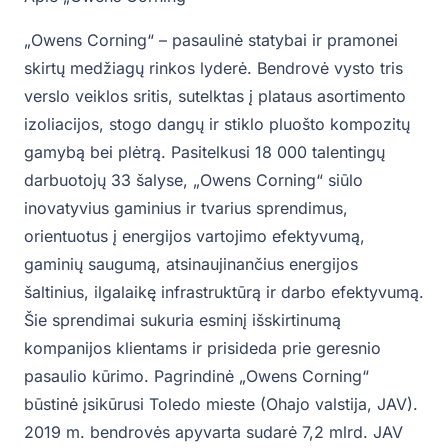
„Owens Corning“ – pasaulinė statybai ir pramonei
skirtų medžiagų rinkos lyderė. Bendrovė vysto tris
verslo veiklos sritis, sutelktas į plataus asortimento
izoliacijos, stogo dangų ir stiklo pluošto kompozitų
gamybą bei plėtrą. Pasitelkusi 18 000 talentingų
darbuotojų 33 šalyse, „Owens Corning“ siūlo
inovatyvius gaminius ir tvarius sprendimus,
orientuotus į energijos vartojimo efektyvumą,
gaminių saugumą, atsinaujinančius energijos
šaltinius, ilgalaikę infrastruktūrą ir darbo efektyvumą.
Šie sprendimai sukuria esminį išskirtinumą
kompanijos klientams ir prisideda prie geresnio
pasaulio kūrimo. Pagrindinė „Owens Corning“
būstinė įsikūrusi Toledo mieste (Ohajo valstija, JAV).
2019 m. bendrovės apyvarta sudarė 7,2 mlrd. JAV