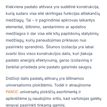
Kiekviena pastato atitvara yra sudėtinė konstrukcija,
kurią sudaro visa eilė skirtingas funkcijas atliekančių
medžiagų. Tai – ir pagrindiniai apkrovas laikantys
elementai, šiltinimo, sandarinimo ar apdailos
medžiagos ir dar visa eilė kitų papildomų statybinių
medžiagų, kurių panaudojimas priklauso nuo
pasirinkto sprendinio. Šilumos izoliacija yra labai
svarbi šios visos konstrukcijos dalis, kuri įtakoja
pastato energinį efektyvumą, garso izoliavimą ir
ženkliai prisideda prie pastato gaisrinės saugos.
Didžioji dalis pastatų atitvarų yra šiltinamos
universaliomis plokštėmis. Todėl ir atnaujinome
PAROC
universalių plokščių asortimentą ir
apibrėžėme jų naudojimo sritis, kad vartotojas galėtų
lengvai pasirinkti tinkamą gaminį.