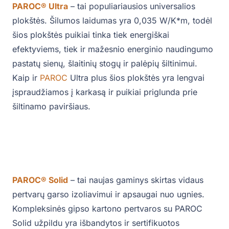
PAROC
®
Ultra
– tai populiariausios universalios
plokštės. Šilumos laidumas yra 0,035 W/K*m, todėl
šios plokštės puikiai tinka tiek energiškai
efektyviems, tiek ir mažesnio energinio naudingumo
pastatų sienų, šlaitinių stogų ir palėpių šiltinimui.
Kaip ir
PAROC
Ultra plus šios plokštės yra lengvai
įspraudžiamos į karkasą ir puikiai priglunda prie
šiltinamo paviršiaus.
PAROC
®
Solid
– tai naujas gaminys skirtas vidaus
pertvarų garso izoliavimui ir apsaugai nuo ugnies.
Kompleksinės gipso kartono pertvaros su PAROC
Solid užpildu yra išbandytos ir sertifikuotos