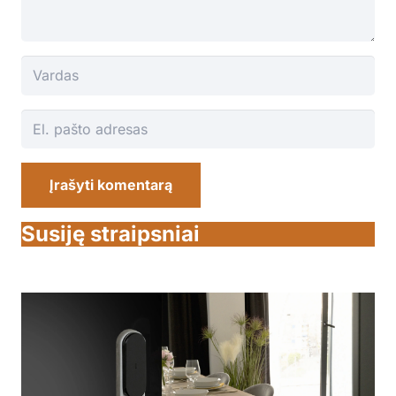
Įrašyti komentarą
Susiję straipsniai