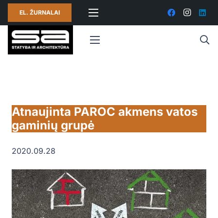
EL. ŽURNALAI
Atnaujinta PAROC akmens vatos
gaminių grupė
2020.09.28