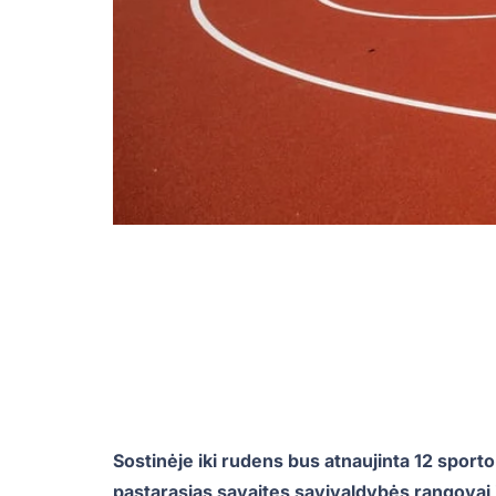
Sostinėje iki rudens bus atnaujinta 12 sporto 
pastarąsias savaites savivaldybės rangovai 