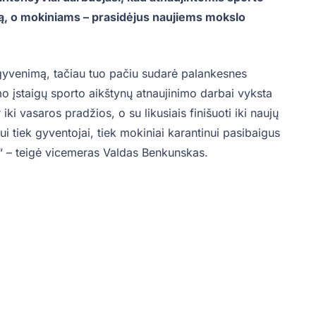
rą, o mokiniams – prasidėjus naujiems mokslo
 gyvenimą, tačiau tuo pačiu sudarė palankesnes
mo įstaigų sporto aikštynų atnaujinimo darbai vyksta
iki vasaros pradžios, o su likusiais finišuoti iki naujų
i tiek gyventojai, tiek mokiniai karantinui pasibaigus
“ – teigė vicemeras Valdas Benkunskas.