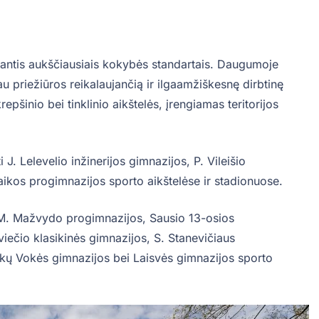
miantis aukščiausiais kokybės standartais. Daugumoje
au priežiūros reikalaujančią ir ilgaamžiškesnę dirbtinę
epšinio bei tinklinio aikštelės, įrengiamas teritorijos
 J. Lelevelio inžinerijos gimnazijos, P. Vileišio
ikos progimnazijos sporto aikštelėse ir stadionuose.
i M. Mažvydo progimnazijos, Sausio 13-osios
iečio klasikinės gimnazijos, S. Stanevičiaus
kų Vokės gimnazijos bei Laisvės gimnazijos sporto