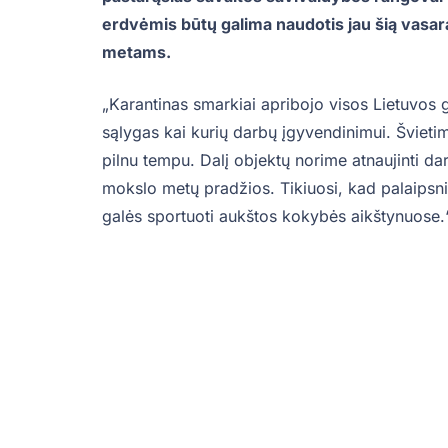
erdvėmis būtų galima naudotis jau šią vasa
metams.
„Karantinas smarkiai apribojo visos Lietuvos
sąlygas kai kurių darbų įgyvendinimui. Švieti
pilnu tempu. Dalį objektų norime atnaujinti dar 
mokslo metų pradžios. Tikiuosi, kad palaipsniu
galės sportuoti aukštos kokybės aikštynuose.