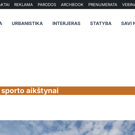
KTAI
REKLAMA
PARODOS
ARCHBOOK
PRENUMERATA
VEBIN
A
URBANISTIKA
INTERJERAS
STATYBA
SAVI 
sporto aikštynai