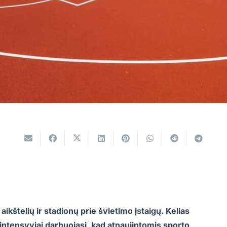
aikštelių ir stadionų prie švietimo įstaigų. Kelias
intensyviai darbuojasi, kad atnaujintomis sporto