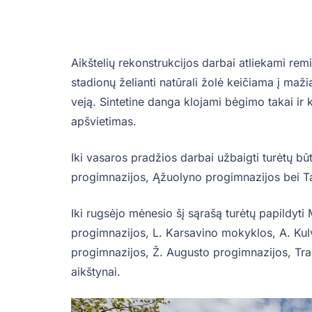
Aikštelių rekonstrukcijos darbai atliekami re
stadionų želianti natūrali žolė keičiama į maži
veją. Sintetine danga klojami bėgimo takai ir kr
apšvietimas.
Iki vasaros pradžios darbai užbaigti turėtų būti
progimnazijos, Ąžuolyno progimnazijos bei Ta
Iki rugsėjo mėnesio šį sąrašą turėtų papildyt
progimnazijos, L. Karsavino mokyklos, A. Kulv
progimnazijos, Ž. Augusto progimnazijos, Tra
aikštynai.