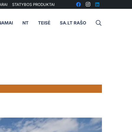
ARAI
STATYBOS PRODUKTAI
NAMAI
NT
TEISĖ
SA.LT RAŠO