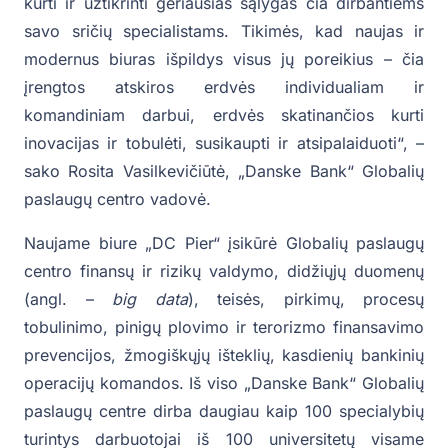
kurti ir užtikrinti geriausias sąlygas čia dirbantiems
savo sričių specialistams. Tikimės, kad naujas ir
modernus biuras išpildys visus jų poreikius – čia
įrengtos atskiros erdvės individualiam ir
komandiniam darbui, erdvės skatinančios kurti
inovacijas ir tobulėti, susikaupti ir atsipalaiduoti“, –
sako Rosita Vasilkevičiūtė, „Danske Bank“ Globalių
paslaugų centro vadovė.
Naujame biure „DC Pier“ įsikūrė Globalių paslaugų
centro finansų ir rizikų valdymo, didžiųjų duomenų
(angl. –
big data
), teisės, pirkimų, procesų
tobulinimo, pinigų plovimo ir terorizmo finansavimo
prevencijos, žmogiškųjų išteklių, kasdienių bankinių
operacijų komandos. Iš viso „Danske Bank“ Globalių
paslaugų centre dirba daugiau kaip 100 specialybių
turintys darbuotojai iš 100 universitetų visame