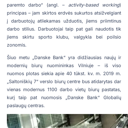
paremto darbo“ (angl. –
activity-based working
)
principas – jam skirtos erdvės sukurtos atsižvelgiant
į darbuotojų atliekamas užduotis, jiems priimtinus
darbo stilius. Darbuotojai taip pat gali naudotis tik
jiems skirtu sporto klubu, valgykla bei poilsio
zonomis.
Šiuo metu „Danske Bank“ yra didžiausias naujų ir
modernių biurų nuomininkas Vilniuje – iš viso
nuomos plotas siekia apie 40 tūkst. kv. m. 2019 m.
„Saltoniškių 7“ verslo biurų centre bus atidarytas dar
vienas modernus 1100 darbo vietų biurų pastatas,
kurį taip pat nuomosis „Danske Bank“ Globalių
paslaugų centras.