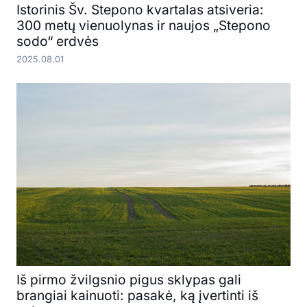
Istorinis Šv. Stepono kvartalas atsiveria:
300 metų vienuolynas ir naujos „Stepono
sodo“ erdvės
2025.08.01
Iš pirmo žvilgsnio pigus sklypas gali
brangiai kainuoti: pasakė, ką įvertinti iš