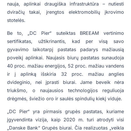
nauja, aplinkai draugiška infrastruktūra – nutiesti
dviračių takai, įrengtos elektromobilių įkrovimo
stotelės.
Be to, „DC Pier“ suteiktas BREEAM vertinimo
sertifikatas, užtikrinantis, kad per visą savo
gyvavimo laikotarpį pastatas padarys mažiausią
poveikį aplinkai. Naujasis biurų pastatas sunaudoja
40 proc. mažiau energijos, 52 proc. mažiau vandens
ir į aplinką išskiria 32 proc. mažiau anglies
dvideginio, nei įprasti biurai. Jame beveik nėra
triukšmo, o naujausios technologijos reguliuoja
drėgmės, šviežio oro ir saulės spindulių kiekį viduje.
„DC Pier“ yra pirmasis grupės pastatas, kuriame
įgyvendinta vizija, kaip 2020 m. turi atrodyti visi
„Danske Bank“ Grupės biurai. Čia realizuotas „veikla