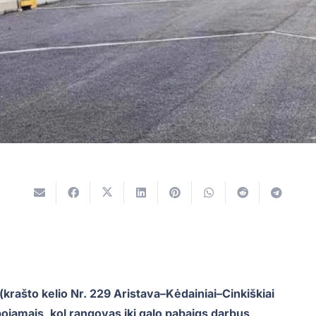
u (krašto kelio Nr. 229 Aristava–Kėdainiai–Cinkiškiai
ojamais, kol rangovas iki galo pabaigs darbus,