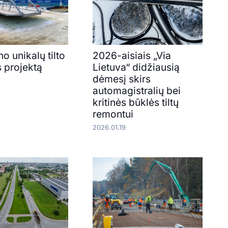
o unikalų tilto
2026-aisiais „Via
 projektą
Lietuva“ didžiausią
dėmesį skirs
automagistralių bei
kritinės būklės tiltų
remontui
2026.01.19