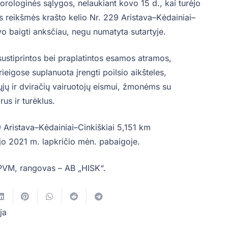
orologinės sąlygos, nelaukiant kovo 15 d., kai turėjo
ės reikšmės krašto kelio Nr. 229 Aristava–Kėdainiai–
vo baigti anksčiau, negu numatyta sutartyje.
 sustiprintos bei praplatintos esamos atramos,
prieigose suplanuota įrengti poilsio aikšteles,
sčiųjų ir dviračių vairuotojų eismui, žmonėms su
rus ir turėklus.
9 Aristava–Kėdainiai–Cinkiškiai 5,151 km
ojo 2021 m. lapkričio mėn. pabaigoje.
u PVM, rangovas – AB „HISK“.
ja