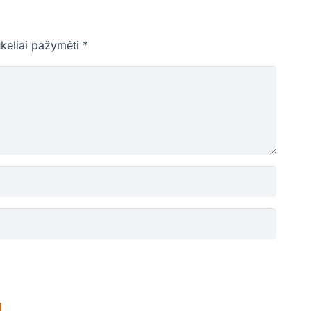
ukeliai pažymėti
*