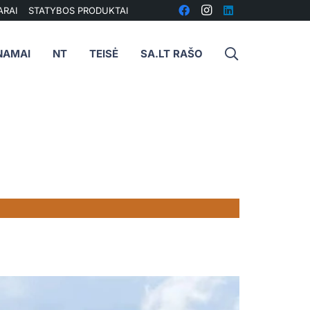
ARAI
STATYBOS PRODUKTAI
NAMAI
NT
TEISĖ
SA.LT RAŠO