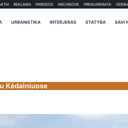
KTAI
REKLAMA
PARODOS
ARCHBOOK
PRENUMERATA
VEBIN
A
URBANISTIKA
INTERJERAS
STATYBA
SAVI 
ltu Kėdainiuose