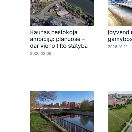
Kaunas nestokoja
Įgyvendin
ambicijų: planuose –
gamybos
dar vieno tilto statyba
2026.01.21
2026.02.06