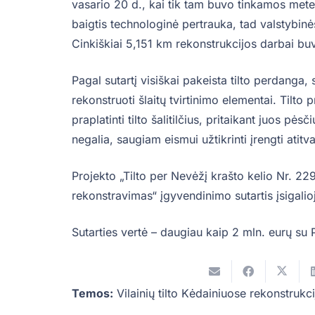
vasario 20 d., kai tik tam buvo tinkamos mete
baigtis technologinė pertrauka, tad valstybin
Cinkiškiai 5,151 km rekonstrukcijos darbai bu
Pagal sutartį visiškai pakeista tilto perdanga,
rekonstruoti šlaitų tvirtinimo elementai. Tilto 
praplatinti tilto šalitilčius, pritaikant juos pė
negalia, saugiam eismui užtikrinti įrengti atitva
Projekto „Tilto per Nevėžį krašto kelio Nr. 22
rekonstravimas“ įgyvendinimo sutartis įsigali
Sutarties vertė – daugiau kaip 2 mln. eurų s
Temos:
Vilainių tilto Kėdainiuose rekonstrukci