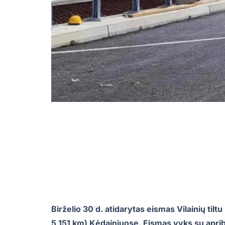
Birželio 30 d. atidarytas eismas Vilainių tilt
5,151 km) Kėdainiuose. Eismas vyks su aprib