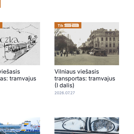
viešasis
Vilniaus viešasis
tas: tramvajus
transportas: tramvajus
(I dalis)
2026.07.27