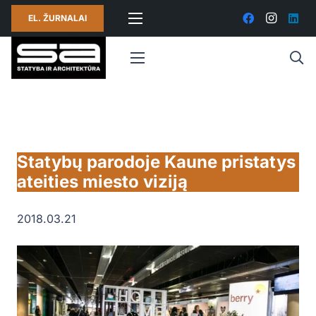
EL. ŽURNALAI
Statybų parodoje Kaune pristatys
ateities miesto viziją
2018.03.21