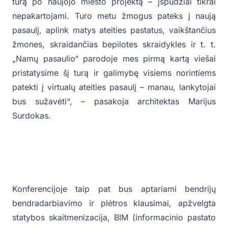
turą po naujojo miesto projektą – įspūdžiai tikrai
nepakartojami. Turo metu žmogus pateks į naują
pasaulį, aplink matys ateities pastatus, vaikštančius
žmones, skraidančias bepilotes skraidykles ir t. t.
„Namų pasaulio“ parodoje mes pirmą kartą viešai
pristatysime šį turą ir galimybę visiems norintiems
patekti į virtualų ateities pasaulį – manau, lankytojai
bus sužavėti“, – pasakoja architektas Marijus
Surdokas.
Konferencijoje taip pat bus aptariami bendrijų
bendradarbiavimo ir plėtros klausimai, apžvelgta
statybos skaitmenizacija, BIM (informacinio pastato