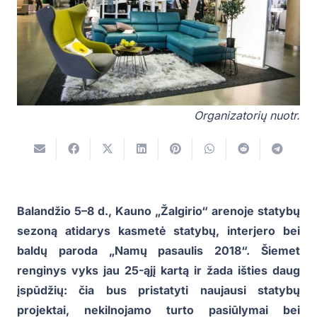
Organizatorių nuotr.
Balandžio 5–8 d., Kauno „Žalgirio“ arenoje statybų
sezoną atidarys kasmetė statybų, interjero bei
baldų paroda „Namų pasaulis 2018“. Šiemet
renginys vyks jau 25-ąjį kartą ir žada išties daug
įspūdžių: čia bus pristatyti naujausi statybų
projektai, nekilnojamo turto pasiūlymai bei