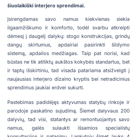
šiuolaikiški interjero sprendimai.
Įsirengdamas savo namus kiekvienas siekia
ilgaamžiškumo ir komforto, todėl svarbu atkreipti
dėmesį į daugelį dalykų: stogo konstrukcijas, grindų
dangų skirtumus, apdairiai pasirinkti šildymo
sistemą, apdailos medžiagas. Taip pat norisi, kad
būstas ne tik atitiktų aukštos kokybės standartus, bet
ir taptų išskirtiniu, tad visada patariama atsižvelgti į
naujausias interjero dizaino kryptis bei netradicinius
sprendimus jaukiai erdvei sukurti.
Pastebimas padidėjęs aktyvumas statybų rinkoje ir
parodoje paskatino sujudimą. Šiemet dalyvaus 200
dalyvių, tad visi, statantys ar remontuojantys savo
namus, galės sulaukti išsamios specialistų
konsultacijos ir patarimų. Lankytojų šįmet lauks 4