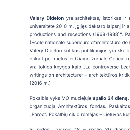
Valery Didelon
yra architektas, istorikas ir
universitete 2010 m. įgijęs daktaro laipsnį ir
productions and receptions (1968-1988)“. Pa
(École nationale supérieure d’architecture de 
Valéry Didelon kritikos publikacijos yra skel
dukart per metus leidžiamo žurnalo Criticat re
yra tokios knygos kaip „La controverse Learn
writings on architecture“ – architektūros kriti
(2016 m.)
Pokalbis vyks MO muziejuje
spalio 24 dieną
.
organizuoja Architektūros fondas. Paskaitos 
„Paroc“. Pokalbių ciklo rėmėjas – Lietuvos kul
Šį rudenį, rugsėjo 18 – spalio 30 dienomi