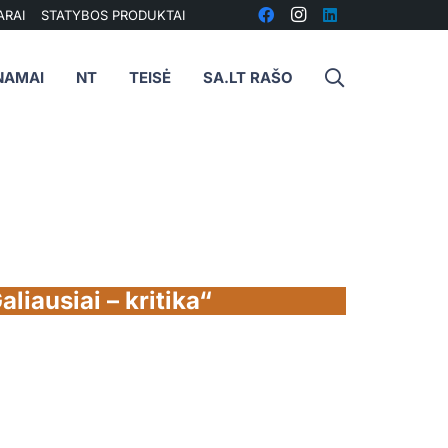
ARAI
STATYBOS PRODUKTAI
NAMAI
NT
TEISĖ
SA.LT RAŠO
liausiai – kritika“