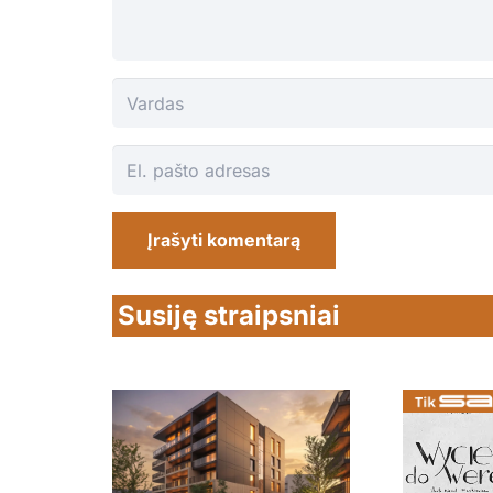
Įrašyti komentarą
Susiję straipsniai