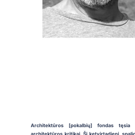
Architektūros [pokalbių] fondas tęsi
architektūros kritikai. Šį ketvirtadienį, spal