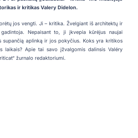
torikas ir kritikas Valery Didelon.
norėtų jos vengti. Ji – kritika. Žvelgiant iš architektų ir
 gadintoja. Nepaisant to, ji įkvepia kūrėjus naujai
 supančią aplinką ir jos pokyčius. Koks yra kritikos
s laikais? Apie tai savo įžvalgomis dalinsis Valéry
iticat“ žurnalo redaktoriumi.