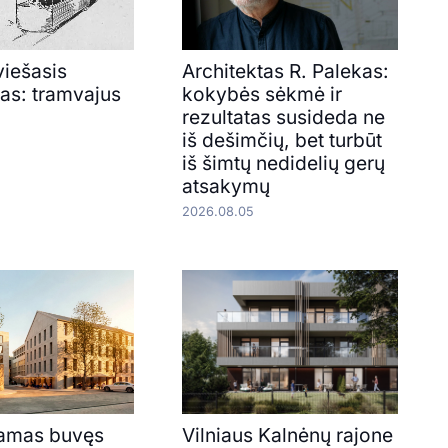
viešasis
Architektas R. Palekas:
tas: tramvajus
kokybės sėkmė ir
rezultatas susideda ne
iš dešimčių, bet turbūt
iš šimtų nedidelių gerų
atsakymų
2026.08.05
amas buvęs
Vilniaus Kalnėnų rajone