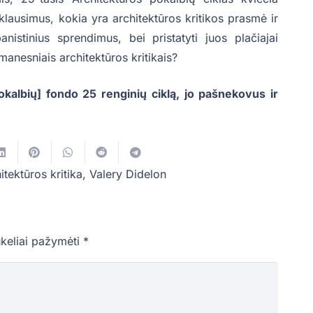
a klausimus, kokia yra architektūros kritikos prasmė ir
anistinius sprendimus, bei pristatyti juos plačiajai
anesniais architektūros kritikais?
okalbių] fondo 25 renginių ciklą, jo pašnekovus ir
itektūros kritika
,
Valery Didelon
ukeliai pažymėti
*