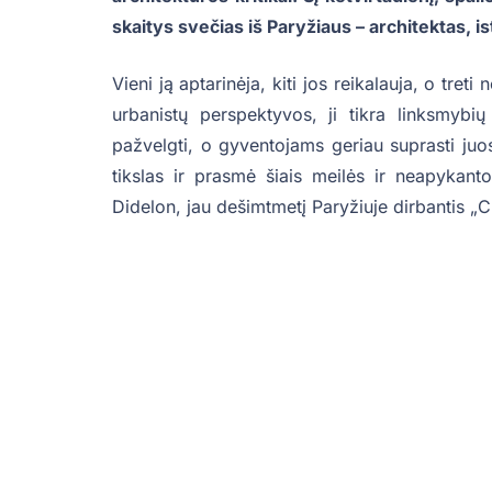
skaitys svečias iš Paryžiaus – architektas, is
Vieni ją aptarinėja, kiti jos reikalauja, o treti 
urbanistų perspektyvos, ji tikra linksmybių
pažvelgti, o gyventojams geriau suprasti juos
tikslas ir prasmė šiais meilės ir neapykanto
Didelon, jau dešimtmetį Paryžiuje dirbantis „Cr