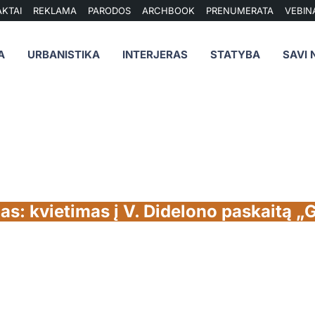
KTAI
REKLAMA
PARODOS
ARCHBOOK
PRENUMERATA
VEBIN
A
URBANISTIKA
INTERJERAS
STATYBA
SAVI 
s: kvietimas į V. Didelono paskaitą „Ga