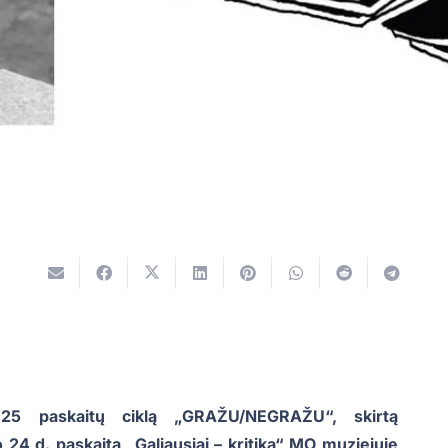
a 25 paskaitų ciklą „GRAŽU/NEGRAŽU“, skirtą
io 24 d. paskaitą „Galiausiai – kritika“ MO muziejuje