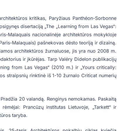
 architektūros kritikas, Paryžiaus Panthéon-Sorbonne
 apsigynęs disertaciją „The „Learning from Las Vegas“:
ris-Malaquais nacionalinėje architektūros mokykloje
Paris-Malaquais) pašnekovas dėsto teoriją ir dizainą.
biamos architektūros žurnaluose, jis yra nuo 2008 m.
daktorius ir įkūrėjas. Tarp Valéry Didelon publikacijų
ing from Las Vegas“ (2010 m.) ir „Yours critically:
kos straipsnių rinktinė iš 1-10 žurnalo Criticat numerių
 Pradžia 20 valandą. Renginys nemokamas. Paskaitą
rėmėjai: Prancūzų institutas Lietuvoje, „Tarkett“ ir
tūros taryba.
s, 25-tasis Architektūros pokalbių ciklas kviečia