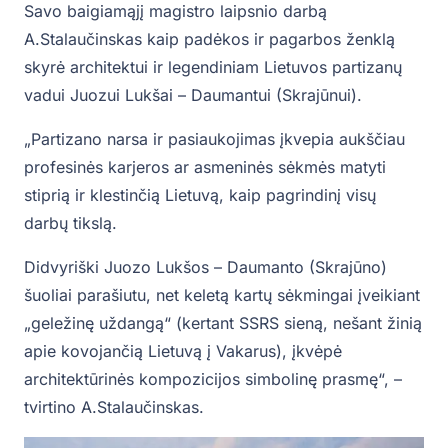
Savo baigiamąjį magistro laipsnio darbą
A.Stalaučinskas kaip padėkos ir pagarbos ženklą
skyrė architektui ir legendiniam Lietuvos partizanų
vadui Juozui Lukšai – Daumantui (Skrajūnui).
„Partizano narsa ir pasiaukojimas įkvepia aukščiau
profesinės karjeros ar asmeninės sėkmės matyti
stiprią ir klestinčią Lietuvą, kaip pagrindinį visų
darbų tikslą.
Didvyriški Juozo Lukšos – Daumanto (Skrajūno)
šuoliai parašiutu, net keletą kartų sėkmingai įveikiant
„geležinę uždangą“ (kertant SSRS sieną, nešant žinią
apie kovojančią Lietuvą į Vakarus), įkvėpė
architektūrinės kompozicijos simbolinę prasmę“, –
tvirtino A.Stalaučinskas.