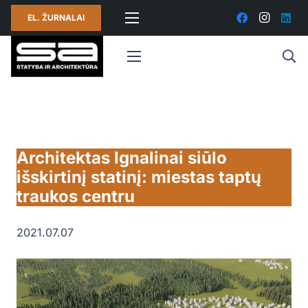
EL. ŽURNALAI
Architektas Ignalinai siūlo
išskirtinį statinį: miestas taptų
traukos centru
2021.07.07