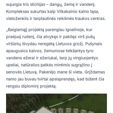
sujungia tris stichijas – dangų, žemę ir vandenį.
Kompleksas sukurtas kaip Vilkakalnio kalno tąsa,
vietoženklis ir tarptautinės reikšmės traukos centras.
„Baigiamąjį projektą parengiau Ignalinoje, kur
praėjusį rudenį, čia atvykęs ir pakilęs virš pušų
viršūnių išvydau neregėtą Lietuvos grožį. Pušynais
apaugusios kalvos, žemumose telkšantys tyro
vandens ežerai ir ežeriukai, tarp jų vingiuojantys
upeliai, natūralios pelkės mintimis sugrąžino į
senovės Lietuvą. Pakerėjo mane ši vieta. Grįždamas
namo jau buvau tvirtai apsisprendęs, kad būtent čia
rengsiu diplominį projektą.