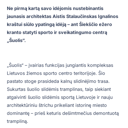
Ne pirmą kartą savo idėjomis nustebinantis
jaunasis architektas Aistis Stalaučinskas Ignalinos
kraštui siūlo ypatingą idėją – ant Šiekščio ežero
kranto statyti sporto ir sveikatingumo centrą
„Šuolis“.
„Šuolis“ – įvairias funkcijas jungiantis kompleksas
Lietuvos žiemos sporto centro teritorijoje. Šio
pastato stoge prasideda kalnų slidinėjimo trasa.
Sukurtas šuolio slidėmis tramplinas, taip siekiant
atgaivinti šuolio slidėmis sportą Lietuvoje ir nauju
architektūriniu štrichu prikeliant istorinę miesto
dominantę – prieš keturis dešimtmečius demontuotą
trampliną.