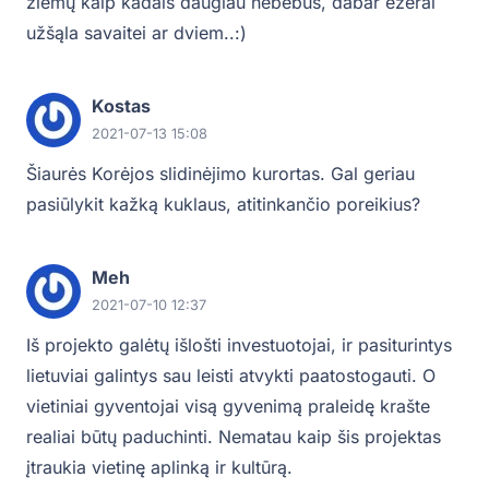
žiemų kaip kadais daugiau nebebus, dabar ežerai
užšąla savaitei ar dviem..:)
Kostas
2021-07-13 15:08
Šiaurės Korėjos slidinėjimo kurortas. Gal geriau
pasiūlykit kažką kuklaus, atitinkančio poreikius?
Meh
2021-07-10 12:37
Iš projekto galėtų išlošti investuotojai, ir pasiturintys
lietuviai galintys sau leisti atvykti paatostogauti. O
vietiniai gyventojai visą gyvenimą praleidę krašte
realiai būtų paduchinti. Nematau kaip šis projektas
įtraukia vietinę aplinką ir kultūrą.