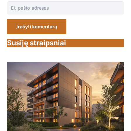
Įrašyti komentarą
Susiję straipsniai