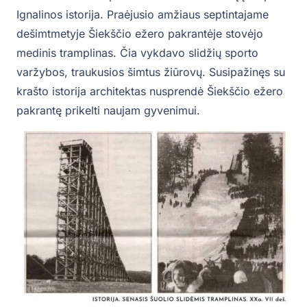
Ignalinos istorija. Praėjusio amžiaus septintajame
dešimtmetyje Šiekščio ežero pakrantėje stovėjo
medinis tramplinas. Čia vykdavo slidžių sporto
varžybos, traukusios šimtus žiūrovų. Susipažinęs su
krašto istorija architektas nusprendė Šiekščio ežero
pakrantę prikelti naujam gyvenimui.