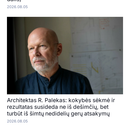
2026.08.05
Architektas R. Palekas: kokybės sėkmė ir
rezultatas susideda ne iš dešimčių, bet
turbūt iš šimtų nedidelių gerų atsakymų
2026.08.05