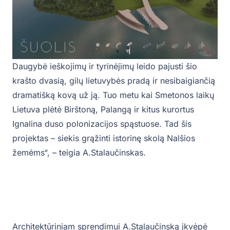
Daugybė ieškojimų ir tyrinėjimų leido pajusti šio
krašto dvasią, gilų lietuvybės pradą ir nesibaigiančią
dramatišką kovą už ją. Tuo metu kai Smetonos laikų
Lietuva plėtė Birštoną, Palangą ir kitus kurortus
Ignalina duso polonizacijos spąstuose. Tad šis
projektas – siekis grąžinti istorinę skolą Nalšios
žemėms“, – teigia A.Stalaučinskas.
Architektūriniam sprendimui A.Stalaučinską įkvėpė