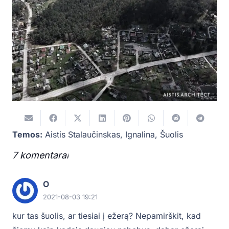
Temos:
Aistis Stalaučinskas
,
Ignalina
,
Šuolis
7
komentarai
.
O
2021-08-03 19:21
kur tas šuolis, ar tiesiai į ežerą? Nepamirškit, kad