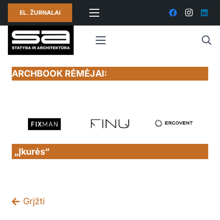
EL. ŽURNALAI
ARCHBOOK RĖMĖJAI:
„Įkurės“
Grįžti