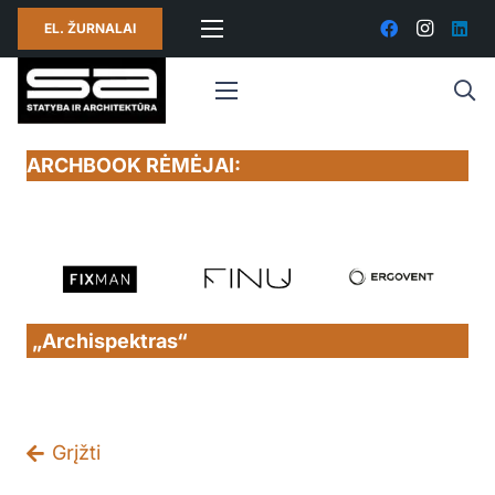
EL. ŽURNALAI
ARCHBOOK RĖMĖJAI:
„Archispektras“
Grįžti