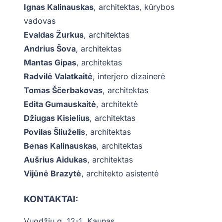
Ignas Kalinauskas
, architektas, kūrybos
vadovas
Evaldas Žurkus
, architektas
Andrius Šova
, architektas
Mantas Gipas
, architektas
Radvilė Valatkaitė
, interjero dizainerė
Tomas Ščerbakovas
, architektas
Edita Gumauskaitė
, architektė
Džiugas Kisielius
, architektas
Povilas Šliuželis
, architektas
Benas Kalinauskas
, architektas
Aušrius Aidukas
, architektas
Vijūnė Brazytė
, architekto asistentė
KONTAKTAI:
Vuodžių g. 12-1, Kaunas