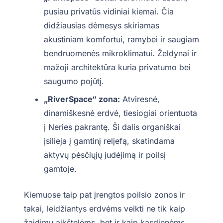
pusiau privatūs vidiniai kiemai. Čia
didžiausias dėmesys skiriamas
akustiniam komfortui, ramybei ir saugiam
bendruomenės mikroklimatui. Želdynai ir
mažoji architektūra kuria privatumo bei
saugumo pojūtį.
„RiverSpace“ zona:
Atviresnė,
dinamiškesnė erdvė, tiesiogiai orientuota
į Neries pakrantę. Ši dalis organiškai
įsilieja į gamtinį reljefą, skatindama
aktyvų pėsčiųjų judėjimą ir poilsį
gamtoje.
Kiemuose taip pat įrengtos poilsio zonos ir
takai, leidžiantys erdvėms veikti ne tik kaip
žaidimų aikštelėms, bet ir kaip kasdienėms