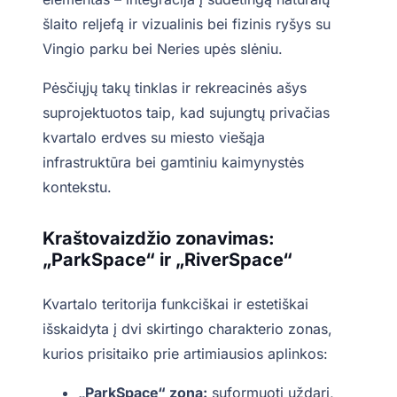
šlaito reljefą ir vizualinis bei fizinis ryšys su
Vingio parku bei Neries upės slėniu.
Pėsčiųjų takų tinklas ir rekreacinės ašys
suprojektuotos taip, kad sujungtų privačias
kvartalo erdves su miesto viešąja
infrastruktūra bei gamtiniu kaimynystės
kontekstu.
Kraštovaizdžio zonavimas:
„ParkSpace“ ir „RiverSpace“
Kvartalo teritorija funkciškai ir estetiškai
išskaidyta į dvi skirtingo charakterio zonas,
kurios prisitaiko prie artimiausios aplinkos:
„ParkSpace“ zona:
suformuoti uždari,