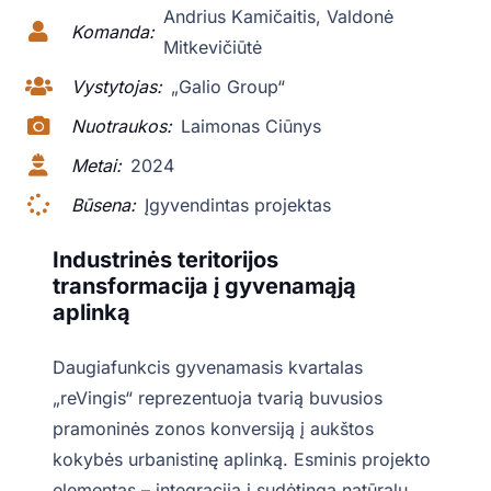
Andrius Kamičaitis, Valdonė
Komanda:
Mitkevičiūtė
Vystytojas:
„Galio Group“
Nuotraukos:
Laimonas Ciūnys
Metai:
2024
Būsena:
Įgyvendintas projektas
Industrinės teritorijos
transformacija į gyvenamąją
aplinką
Daugiafunkcis gyvenamasis kvartalas
„reVingis“ reprezentuoja tvarią buvusios
pramoninės zonos konversiją į aukštos
kokybės urbanistinę aplinką. Esminis projekto
elementas – integracija į sudėtingą natūralų