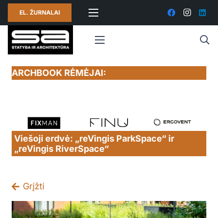
EL. ŽURNALAI
ARCHBOOK RĖMĖJAI:
Viešoji erdvė: „reVingis ParkSpace“ ir
„reVingis RiverSpace“
Grįžti