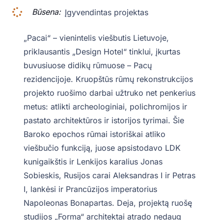
Būsena:
Įgyvendintas projektas
„Pacai“ – vienintelis viešbutis Lietuvoje,
priklausantis „Design Hotel“ tinklui, įkurtas
buvusiuose didikų rūmuose – Pacų
rezidencijoje. Kruopštūs rūmų rekonstrukcijos
projekto ruošimo darbai užtruko net penkerius
metus: atlikti archeologiniai, polichromijos ir
pastato architektūros ir istorijos tyrimai. Šie
Baroko epochos rūmai istoriškai atliko
viešbučio funkciją, juose apsistodavo LDK
kunigaikštis ir Lenkijos karalius Jonas
Sobieskis, Rusijos carai Aleksandras I ir Petras
I, lankėsi ir Prancūzijos imperatorius
Napoleonas Bonapartas. Deja, projektą ruošę
studijos „Forma“ architektai atrado nedaug