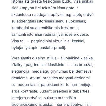
istoriją atsigręžta tiesioginiu būdu: visa unikali
sienų tapyba bei tekstūra išsaugota ir
akcentuota naudojant apšvietimą; laiptų erdvė
su atidengtais istoriniais sienų sluoksniais;
kambariai su autentiškomis freskomis;
šamžinti istoriniai radiniai įvairiose erdvėse.
Visa tai – pagrindiniai vizualiniai ženklai,
bylojantys apie pastato praeitį.
Vyraujantis dizaino stilius – šiuolaikinė klasika.
Išlaikyti pagrindiniai klasikinio stiliaus bruožai,
elegancija, medžiagų grynumas bei dėmesys
detalėms. Atkurti praeities motyvai derinami
su moderniais ir pateikiami kartu harmonijoje
arba kontraste. Judant praeities ir dabarties
interjero erdvėse, sukurta autentiška
šiuolaikiškumo išraiška. Interjero spalvomis ir