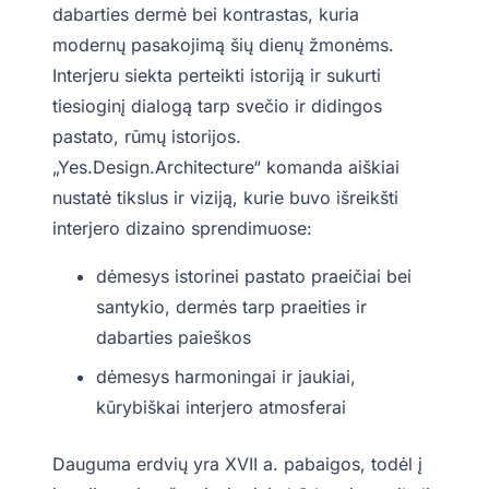
dabarties dermė bei kontrastas, kuria
modernų pasakojimą šių dienų žmonėms.
Interjeru siekta perteikti istoriją ir sukurti
tiesioginį dialogą tarp svečio ir didingos
pastato, rūmų istorijos.
„Yes.Design.Architecture“ komanda aiškiai
nustatė tikslus ir viziją, kurie buvo išreikšti
interjero dizaino sprendimuose:
dėmesys istorinei pastato praeičiai bei
santykio, dermės tarp praeities ir
dabarties paieškos
dėmesys harmoningai ir jaukiai,
kūrybiškai interjero atmosferai
Dauguma erdvių yra XVII a. pabaigos, todėl į