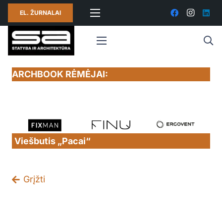
EL. ŽURNALAI
ARCHBOOK RĖMĖJAI:
Viešbutis „Pacai“
Grįžti