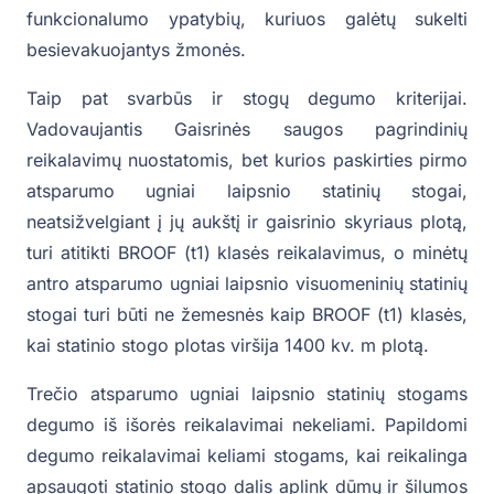
funkcionalumo ypatybių, kuriuos galėtų sukelti
besievakuojantys žmonės.
Taip pat svarbūs ir stogų degumo kriterijai.
Vadovaujantis Gaisrinės saugos pagrindinių
reikalavimų nuostatomis, bet kurios paskirties pirmo
atsparumo ugniai laipsnio statinių stogai,
neatsižvelgiant į jų aukštį ir gaisrinio skyriaus plotą,
turi atitikti BROOF (t1) klasės reikalavimus, o minėtų
antro atsparumo ugniai laipsnio visuomeninių statinių
stogai turi būti ne žemesnės kaip BROOF (t1) klasės,
kai statinio stogo plotas viršija 1400 kv. m plotą.
Trečio atsparumo ugniai laipsnio statinių stogams
degumo iš išorės reikalavimai nekeliami. Papildomi
degumo reikalavimai keliami stogams, kai reikalinga
apsaugoti statinio stogo dalis aplink dūmų ir šilumos