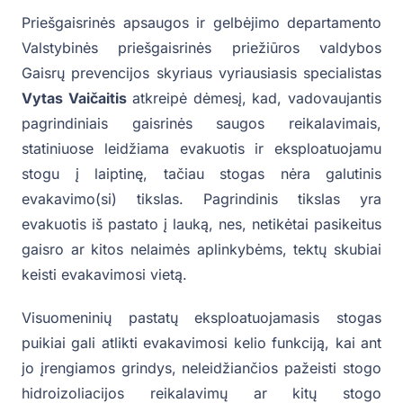
Priešgaisrinės apsaugos ir gelbėjimo departamento
Valstybinės priešgaisrinės priežiūros valdybos
Gaisrų prevencijos skyriaus vyriausiasis specialistas
Vytas Vaičaitis
atkreipė dėmesį, kad, vadovaujantis
pagrindiniais gaisrinės saugos reikalavimais,
statiniuose leidžiama evakuotis ir eksploatuojamu
stogu į laiptinę, tačiau stogas nėra galutinis
evakavimo(si) tikslas. Pagrindinis tikslas yra
evakuotis iš pastato į lauką, nes, netikėtai pasikeitus
gaisro ar kitos nelaimės aplinkybėms, tektų skubiai
keisti evakavimosi vietą.
Visuomeninių pastatų eksploatuojamasis stogas
puikiai gali atlikti evakavimosi kelio funkciją, kai ant
jo įrengiamos grindys, neleidžiančios pažeisti stogo
hidroizoliacijos reikalavimų ar kitų stogo