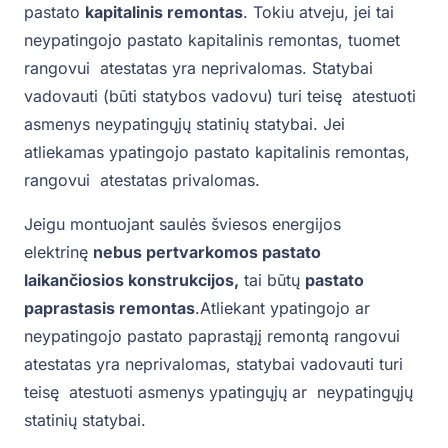
pastato
kapitalinis remontas
. Tokiu atveju, jei tai
neypatingojo pastato kapitalinis remontas, tuomet
rangovui atestatas yra neprivalomas. Statybai
vadovauti (būti statybos vadovu) turi teisę atestuoti
asmenys neypatingųjų statinių statybai. Jei
atliekamas ypatingojo pastato kapitalinis remontas,
rangovui atestatas privalomas.
Jeigu montuojant saulės šviesos energijos
elektrinę
nebus pertvarkomos pastato
laikančiosios konstrukcijos,
tai būtų
pastato
paprastasis remontas
.Atliekant ypatingojo ar
neypatingojo pastato paprastąjį remontą rangovui
atestatas yra neprivalomas, statybai vadovauti turi
teisę atestuoti asmenys ypatingųjų ar neypatingųjų
statinių statybai.