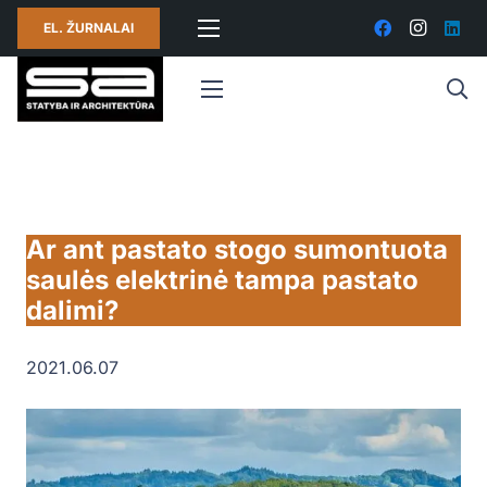
EL. ŽURNALAI
Ar ant pastato stogo sumontuota
saulės elektrinė tampa pastato
dalimi?
2021.06.07