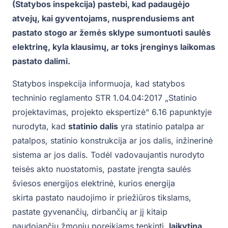
(Statybos inspekcija) pastebi, kad
padaugėjo
atvejų, kai gyventojams, nusprendusiems ant
pastato stogo ar žemės sklype sumontuoti saulės
elektrinę, kyla klausimų, ar toks įrenginys laikomas
pastato dalimi.
Statybos inspekcija informuoja, kad statybos
techninio reglamento STR 1.04.04:2017 „Statinio
projektavimas, projekto ekspertizė“ 6.16 papunktyje
nurodyta, kad
statinio dalis
yra statinio patalpa ar
patalpos, statinio konstrukcija ar jos dalis, inžinerinė
sistema ar jos dalis. Todėl vadovaujantis nurodyto
teisės akto nuostatomis, pastate įrengta saulės
šviesos energijos elektrinė, kurios energija
skirta pastato naudojimo ir priežiūros tikslams,
pastate gyvenančių, dirbančių ar jį kitaip
naudojančių žmonių poreikiams tenkinti,
laikytina