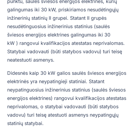
punktu, saulės šviesos energijos elektrinės, kurių
galingumas iki 30 kW, priskiriamos nesudėtingųjų
inžinerinių statinių II grupei. Statant II grupės
nesudėtinguosius inžinerinius statinius (saulės
šviesos energijos elektrines galingumas iki 30
kW ) rangovui kvalifikacijos atestatas neprivalomas.
Statybai vadovauti (būti statybos vadovu) turi teisę
neatestuoti asmenys.
Didesnės kaip 30 kW galios saulės šviesos energijos
elektrinės yra neypatingieji statiniai. Statant
neypatinguosius inžinerinius statinius (saulės šviesos
energijos elektrines) rangovui kvalifikacijos atestatas
neprivalomas, o statybai vadovauti (būti statybos
vadovu) turi teisę atestuoti asmenys neypatingųjų
statinių statybai.