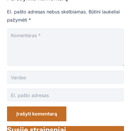
El. pašto adresas nebus skelbiamas.
Būtini laukeliai
pažymėti
*
Įrašyti komentarą
Susiję straipsniai