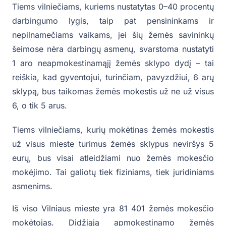
Tiems vilniečiams, kuriems nustatytas 0–40 procentų
darbingumo lygis, taip pat pensininkams ir
nepilnamečiams vaikams, jei šių žemės savininkų
šeimose nėra darbingų asmenų, svarstoma nustatyti
1 aro neapmokestinamąjį žemės sklypo dydį – tai
reiškia, kad gyventojui, turinčiam, pavyzdžiui, 6 arų
sklypą, bus taikomas žemės mokestis už ne už visus
6, o tik 5 arus.
Tiems vilniečiams, kurių mokėtinas žemės mokestis
už visus mieste turimus žemės sklypus neviršys 5
eurų, bus visai atleidžiami nuo žemės mokesčio
mokėjimo. Tai galiotų tiek fiziniams, tiek juridiniams
asmenims.
Iš viso Vilniaus mieste yra 81 401 žemės mokesčio
mokėtojas. Didžiąją apmokestinamo žemės