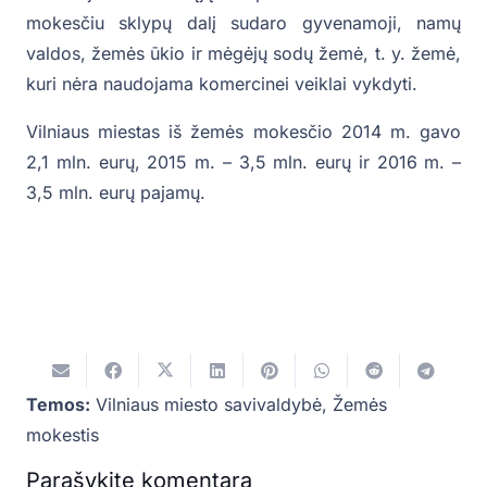
mokesčiu sklypų dalį sudaro gyvenamoji, namų
valdos, žemės ūkio ir mėgėjų sodų žemė, t. y. žemė,
kuri nėra naudojama komercinei veiklai vykdyti.
Vilniaus miestas iš žemės mokesčio 2014 m. gavo
2,1 mln. eurų, 2015 m. – 3,5 mln. eurų ir 2016 m. –
3,5 mln. eurų pajamų.
Temos:
Vilniaus miesto savivaldybė
,
Žemės
mokestis
Parašykite komentarą