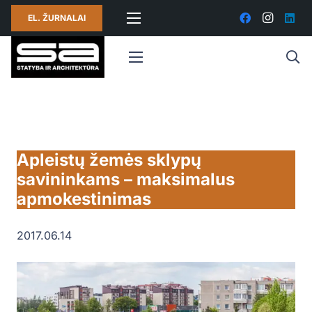
EL. ŽURNALAI
Apleistų žemės sklypų
savininkams – maksimalus
apmokestinimas
2017.06.14