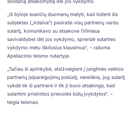
solidarią atsakomybę dėl jos vykdymo.
„Iš byloje esančių duomenų matyti, kad būtent šis
subjektas („Irdaiva“) pasirašė visų partnerių vardu
sutartį, komunikavo su atsakove (Vilniaus
savivaldybe) dėl jos vykdymo, sprendė sutarties
vykdymo metu iškilusius klausimus“, – rašoma
Apeliacinio teismo nutartyje.
„Tačiau ši aplinkybė, atsižvelgiant į jungtinės veiklos
partnerių įsipareigojimų pobūdį, nereiškia, jog sutartį
vykdė tik ši partnerė ir tik ji buvo atsakinga, kad
sutartimi prisiimtos prievolės būtų įvykdytos“, –
teigia teismas.