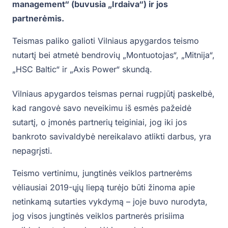
management“ (buvusia „Irdaiva“) ir jos
partnerėmis.
Teismas paliko galioti Vilniaus apygardos teismo
nutartį bei atmetė bendrovių „Montuotojas“, „Mitnija“,
„HSC Baltic“ ir „Axis Power“ skundą.
Vilniaus apygardos teismas pernai rugpjūtį paskelbė,
kad rangovė savo neveikimu iš esmės pažeidė
sutartį, o įmonės partnerių teiginiai, jog iki jos
bankroto savivaldybė nereikalavo atlikti darbus, yra
nepagrįsti.
Teismo vertinimu, jungtinės veiklos partnerėms
vėliausiai 2019-ųjų liepą turėjo būti žinoma apie
netinkamą sutarties vykdymą – joje buvo nurodyta,
jog visos jungtinės veiklos partnerės prisiima