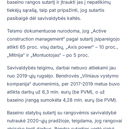
baseino rangos sutartį ir įtraukti jas į nepatikimų
tiekėjų sąrašą, taip pat pripažinti, jog sutartis
pasibaigė dėl savivaldybės kaltės.
Teismo dokumentuose nurodoma, jog „Active
construction management“ pagal sutartį įsipareigojo
atlikti 65 proc. visų darbų, „Axis power“ – 10 proc.,
„Mitnija“ ir „Montuotojas“ – po 5 proc.
Savivaldybės teigimu, darbai nebuvo atliekami jau
nuo 2019-ųjų rugsėjo. Bendrovės „Vilniaus vystymo
kompanija“ duomenimis, per 2017-2019 metus buvo
atlikta darbų už 6,3 mln. eurų (be PVM), o už
baseino įrangą sumokėta 4,28 mln. eurų (be PVM).
Baseino statybų sutartį su rangovėmis savivaldybė
nutraukė 2020-ųjų pradžioje, teigdama, jog rangovai
atsisako tęsti darbus. Bendra sutarties vertė siekė