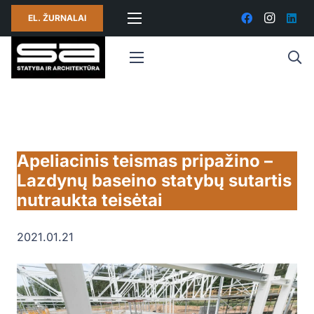
EL. ŽURNALAI
Apeliacinis teismas pripažino –
Lazdynų baseino statybų sutartis
nutraukta teisėtai
2021.01.21