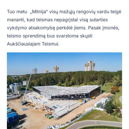
Tuo metu „Mitnija“ visų mažųjų rangovių vardu teigė
mananti, kad teismas nepagrįstai visą sutarties
vykdymo atsakomybę perkėlė jiems. Pasak įmonės,
teismo sprendimą bus svarstoma skųsti
Aukščiausiajam Teismui.