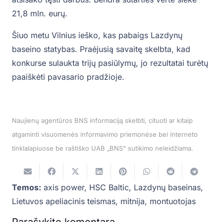
21,8 mln. eurų.
Šiuo metu Vilnius ieško, kas pabaigs Lazdynų
baseino statybas. Praėjusią savaitę skelbta, kad
konkurse sulaukta trijų pasiūlymų, jo rezultatai turėtų
paaiškėti pavasario pradžioje.
Naujienų agentūros BNS informaciją skelbti, cituoti ar kitaip
atgaminti visuomenės informavimo priemonėse bei interneto
tinklalapiuose be raštiško UAB „BNS“ sutikimo neleidžiama.
Temos:
axis power
,
HSC Baltic
,
Lazdynų baseinas
,
Lietuvos apeliacinis teismas
,
mitnija
,
montuotojas
Parašykite komentarą