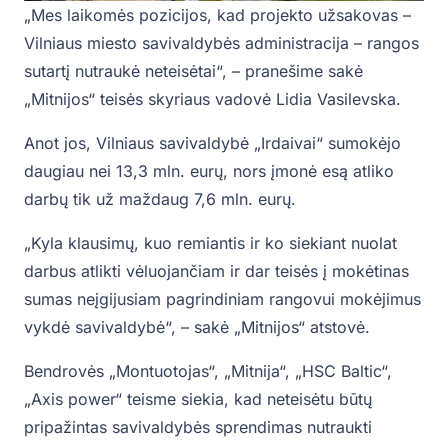
„Mes laikomės pozicijos, kad projekto užsakovas –
Vilniaus miesto savivaldybės administracija – rangos
sutartį nutraukė neteisėtai“, – pranešime sakė
„Mitnijos“ teisės skyriaus vadovė Lidia Vasilevska.
Anot jos, Vilniaus savivaldybė „Irdaivai“ sumokėjo
daugiau nei 13,3 mln. eurų, nors įmonė esą atliko
darbų tik už maždaug 7,6 mln. eurų.
„Kyla klausimų, kuo remiantis ir ko siekiant nuolat
darbus atlikti vėluojančiam ir dar teisės į mokėtinas
sumas neįgijusiam pagrindiniam rangovui mokėjimus
vykdė savivaldybė“, – sakė „Mitnijos“ atstovė.
Bendrovės „Montuotojas“, „Mitnija“, „HSC Baltic“,
„Axis power“ teisme siekia, kad neteisėtu būtų
pripažintas savivaldybės sprendimas nutraukti