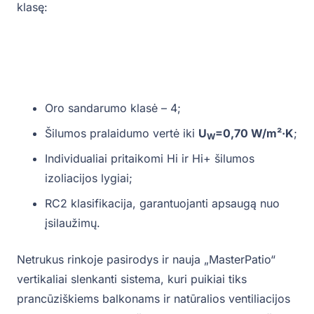
klasę:
Oro sandarumo klasė – 4;
Šilumos pralaidumo vertė iki
U
=0,70 W/m²·K
;
W
Individualiai pritaikomi Hi ir Hi+ šilumos
izoliacijos lygiai;
RC2 klasifikacija, garantuojanti apsaugą nuo
įsilaužimų.
Netrukus rinkoje pasirodys ir nauja „MasterPatio“
vertikaliai slenkanti sistema, kuri puikiai tiks
prancūziškiems balkonams ir natūralios ventiliacijos