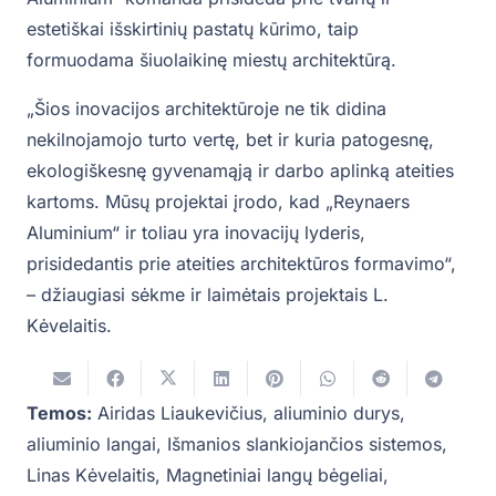
estetiškai išskirtinių pastatų kūrimo, taip
formuodama šiuolaikinę miestų architektūrą.
„Šios inovacijos architektūroje ne tik didina
nekilnojamojo turto vertę, bet ir kuria patogesnę,
ekologiškesnę gyvenamąją ir darbo aplinką ateities
kartoms. Mūsų projektai įrodo, kad „Reynaers
Aluminium“ ir toliau yra inovacijų lyderis,
prisidedantis prie ateities architektūros formavimo“,
– džiaugiasi sėkme ir laimėtais projektais L.
Kėvelaitis.
Temos:
Airidas Liaukevičius
,
aliuminio durys
,
aliuminio langai
,
Išmanios slankiojančios sistemos
,
Linas Kėvelaitis
,
Magnetiniai langų bėgeliai
,