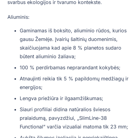
svarbus ekologijos ir tvarumo kontekste.
Aliuminis:
Gaminamas iš boksito, aliuminio rūdos, kurios
gausu Žemėje. Įvairių šaltinių duomenimis,
skaičiuojama kad apie 8 % planetos sudaro
būtent aliuminio žaliava;
100 % perdirbamas neprarandant kokybės;
Atnaujinti reikia tik 5 % papildomų medžiagų ir
energijos;
Lengva priežiūra ir ilgaamžiškumas;
Siauri profiliai didina natūralios šviesos
pralaidumą, pavyzdžiui, „SlimLine-38
Functional“ varčia vizualiai matoma tik 23 mm;
Aukšta šilumos izoliacija ir nepriekaištinga