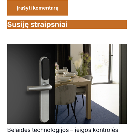
Įrašyti komentarą
Susiję straipsniai
Belaidės technologijos – įeigos kontrolės