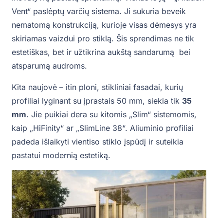
Vent“ paslėptų varčių sistema. Ji sukuria beveik
nematomą konstrukciją, kurioje visas dėmesys yra
skiriamas vaizdui pro stiklą. Šis sprendimas ne tik
estetiškas, bet ir užtikrina aukštą sandarumą bei
atsparumą audroms.
Kita naujovė – itin ploni, stikliniai fasadai, kurių
profiliai lyginant su įprastais 50 mm, siekia tik
35
mm
. Jie puikiai dera su kitomis „Slim“ sistemomis,
kaip „HiFinity“ ar „SlimLine 38“. Aliuminio profiliai
padeda išlaikyti vientiso stiklo įspūdį ir suteikia
pastatui modernią estetiką.