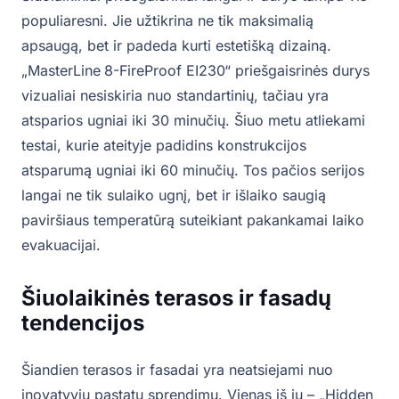
populiaresni. Jie užtikrina ne tik maksimalią
apsaugą, bet ir padeda kurti estetišką dizainą.
„MasterLine
8-FireProof EI230“ priešgaisrinės durys
vizualiai nesiskiria nuo standartinių, tačiau yra
atsparios ugniai iki 30 minučių. Šiuo metu atliekami
testai, kurie ateityje padidins konstrukcijos
atsparumą ugniai iki 60 minučių. Tos pačios serijos
langai ne tik sulaiko ugnį, bet ir išlaiko saugią
paviršiaus temperatūrą suteikiant pakankamai laiko
evakuacijai.
Šiuolaikinės terasos ir fasadų
tendencijos
Šiandien terasos ir fasadai yra neatsiejami nuo
inovatyvių pastatų sprendimų. Vienas iš jų – „Hidden