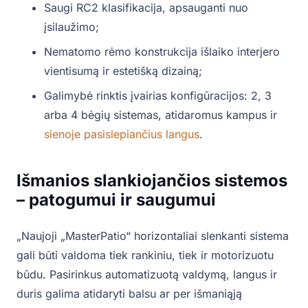
Saugi RC2 klasifikacija, apsauganti nuo
įsilaužimo;
Nematomo rėmo konstrukcija išlaiko interjero
vientisumą ir estetišką dizainą;
Galimybė rinktis įvairias konfigūracijos: 2, 3
arba 4 bėgių sistemas, atidaromus kampus ir
sienoje pasislepiančius langus
.
Išmanios slankiojančios sistemos
– patogumui ir saugumui
„Naujoji „MasterPatio“ horizontaliai slenkanti sistema
gali būti valdoma tiek rankiniu, tiek ir motorizuotu
būdu. Pasirinkus automatizuotą valdymą, langus ir
duris galima atidaryti balsu ar per išmaniąją