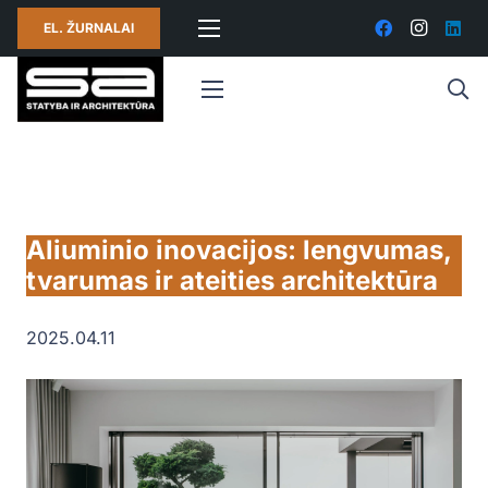
EL. ŽURNALAI
Aliuminio inovacijos: lengvumas,
tvarumas ir ateities architektūra
2025.04.11