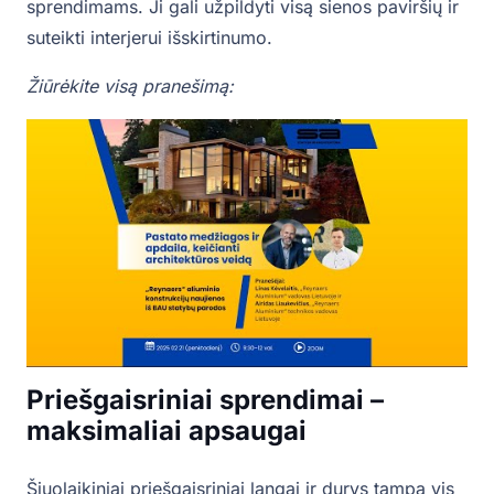
sprendimams. Ji gali užpildyti visą sienos paviršių ir
suteikti interjerui išskirtinumo.
Žiūrėkite visą pranešimą:
Priešgaisriniai sprendimai –
maksimaliai apsaugai
Šiuolaikiniai priešgaisriniai langai ir durys tampa vis