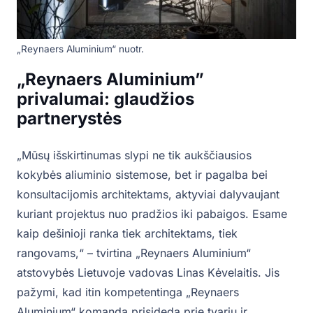
„Reynaers Aluminium“ nuotr.
„Reynaers Aluminium”
privalumai: glaudžios
partnerystės
„Mūsų išskirtinumas slypi ne tik aukščiausios
kokybės aliuminio sistemose, bet ir pagalba bei
konsultacijomis architektams, aktyviai dalyvaujant
kuriant projektus nuo pradžios iki pabaigos. Esame
kaip dešinioji ranka tiek architektams, tiek
rangovams,“ – tvirtina „Reynaers Aluminium“
atstovybės Lietuvoje vadovas Linas Kėvelaitis. Jis
pažymi, kad itin kompetentinga „Reynaers
Aluminium“ komanda prisideda prie tvarių ir