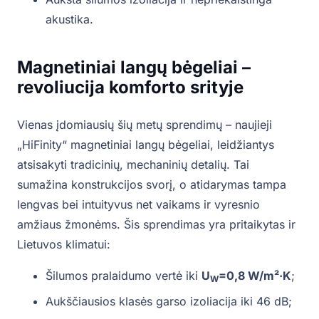
akustika.
Magnetiniai langų bėgeliai –
revoliucija komforto srityje
Vienas įdomiausių šių metų sprendimų – naujieji
„HiFinity“ magnetiniai langų bėgeliai, leidžiantys
atsisakyti tradicinių, mechaninių detalių. Tai
sumažina konstrukcijos svorį, o atidarymas tampa
lengvas bei intuityvus net vaikams ir vyresnio
amžiaus žmonėms. Šis sprendimas yra pritaikytas ir
Lietuvos klimatui:
Šilumos pralaidumo vertė iki
U
=0,8 W/m²·K
;
W
Aukščiausios klasės garso izoliacija iki 46 dB;