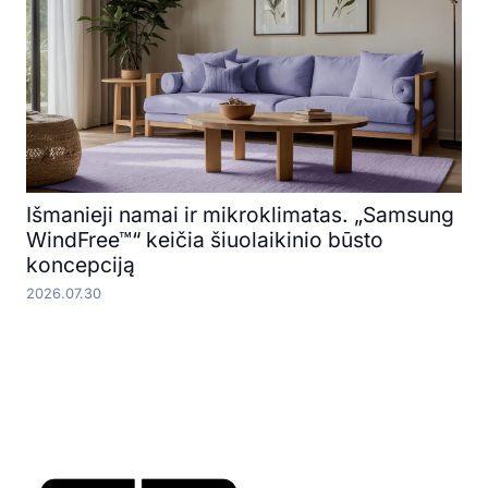
Išmanieji namai ir mikroklimatas. „Samsung
WindFree™“ keičia šiuolaikinio būsto
koncepciją
2026.07.30