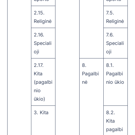
2.15.
7.5.
Religinė
Religinė
2.16.
7.6.
Speciali
Speciali
oji
oji
2.17.
8.
8.1.
Kita
Pagalbi
Pagalbi
(pagalbi
nė
nio ūkio
nio
ūkio)
3. Kita
8.2.
Kita
pagalbi