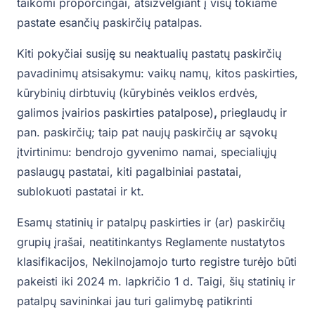
taikomi proporcingai, atsižvelgiant į visų tokiame
pastate esančių paskirčių patalpas.
Kiti pokyčiai susiję su neaktualių pastatų paskirčių
pavadinimų atsisakymu: vaikų namų, kitos paskirties,
kūrybinių dirbtuvių (kūrybinės veiklos erdvės,
galimos įvairios paskirties patalpose)
,
prieglaudų ir
pan. paskirčių; taip pat naujų paskirčių ar sąvokų
įtvirtinimu: bendrojo gyvenimo namai, specialiųjų
paslaugų pastatai, kiti pagalbiniai pastatai,
sublokuoti pastatai ir kt.
Esamų statinių ir patalpų paskirties ir (ar) paskirčių
grupių įrašai, neatitinkantys Reglamente nustatytos
klasifikacijos, Nekilnojamojo turto registre turėjo būti
pakeisti iki 2024 m. lapkričio 1 d. Taigi, šių statinių ir
patalpų savininkai jau turi galimybę patikrinti