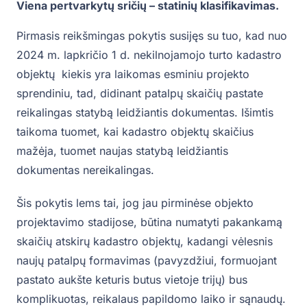
Viena pertvarkytų sričių – statinių klasifikavimas.
Pirmasis reikšmingas pokytis susijęs su tuo, kad nuo
2024 m. lapkričio 1 d. nekilnojamojo turto kadastro
objektų kiekis yra laikomas esminiu projekto
sprendiniu, tad, didinant patalpų skaičių pastate
reikalingas statybą leidžiantis dokumentas. Išimtis
taikoma tuomet, kai kadastro objektų skaičius
mažėja, tuomet naujas statybą leidžiantis
dokumentas nereikalingas.
Šis pokytis lems tai, jog jau pirminėse objekto
projektavimo stadijose, būtina numatyti pakankamą
skaičių atskirų kadastro objektų, kadangi vėlesnis
naujų patalpų formavimas (pavyzdžiui, formuojant
pastato aukšte keturis butus vietoje trijų) bus
komplikuotas, reikalaus papildomo laiko ir sąnaudų.