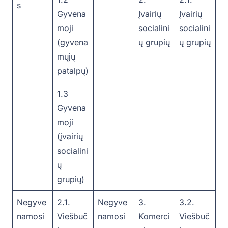
s
Gyvena
Įvairių
Įvairių
moji
socialini
socialini
(gyvena
ų grupių
ų grupių
mųjų
patalpų)
1.3
Gyvena
moji
(įvairių
socialini
ų
grupių)
Negyve
2.1.
Negyve
3.
3.2.
namosi
Viešbuč
namosi
Komerci
Viešbuč