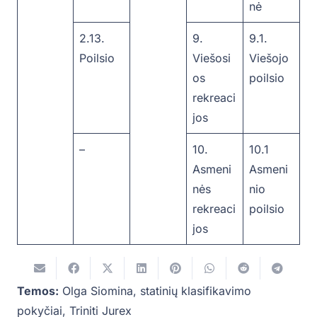
nė
2.13.
9.
9.1.
Poilsio
Viešosi
Viešojo
os
poilsio
rekreaci
jos
–
10.
10.1
Asmeni
Asmeni
nės
nio
rekreaci
poilsio
jos
Temos:
Olga Siomina
,
statinių klasifikavimo
pokyčiai
,
Triniti Jurex