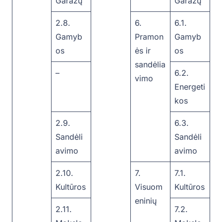
Garažų
Garažų
2.8.
6.
6.1.
Gamyb
Pramon
Gamyb
os
ės ir
os
sandėlia
–
6.2.
vimo
Energeti
kos
2.9.
6.3.
Sandėli
Sandėli
avimo
avimo
2.10.
7.
7.1.
Kultūros
Visuom
Kultūros
eninių
2.11.
7.2.