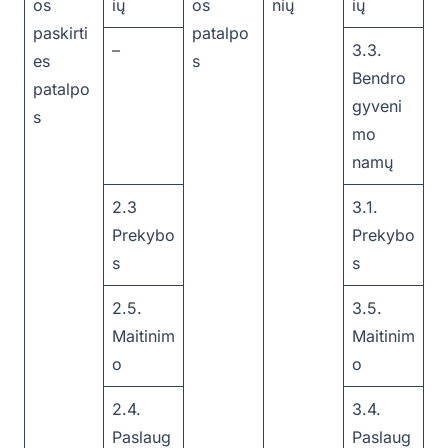
os
ių
os
nių
ių
paskirti
patalpo
–
3.3.
es
s
Bendro
patalpo
gyveni
s
mo
namų
2.3
3.1.
Prekybo
Prekybo
s
s
2.5.
3.5.
Maitinim
Maitinim
o
o
2.4.
3.4.
Paslaug
Paslaug