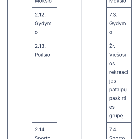
Mokslo
Mokslo
2.12.
7.3.
Gydym
Gydym
o
o
2.13.
Žr.
Poilsio
Viešosi
os
rekreaci
jos
patalpų
paskirti
es
grupę
2.14.
7.4.
Sporto
Sporto