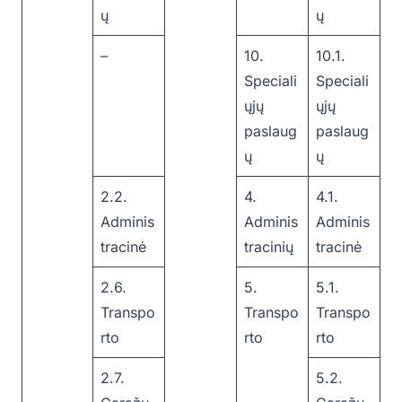
ų
ų
–
10.
10.1.
Speciali
Speciali
ųjų
ųjų
paslaug
paslaug
ų
ų
2.2.
4.
4.1.
Adminis
Adminis
Adminis
tracinė
tracinių
tracinė
2.6.
5.
5.1.
Transpo
Transpo
Transpo
rto
rto
rto
2.7.
5.2.