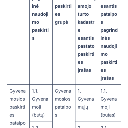
inė
paskirti
amojo
esantis
naudoji
es
turto
patalpo
mo
grupė
kadastr
s
paskirti
e
pagrind
s
esantis
inės
pastato
naudoji
paskirti
mo
es
paskirti
įrašas
es
įrašas
Gyvena
1.1.
Gyvena
1.
1.1.
mosios
Gyvena
mosios
Gyvena
Gyvena
paskirti
moji
patalpo
mųjų
moji
es
(butų)
s
(butas)
patalpo
1.2
2.
2.1.