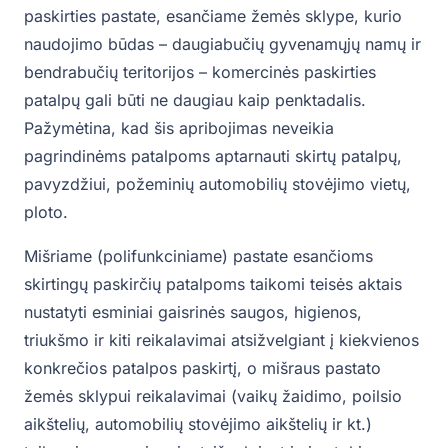
paskirties pastate, esančiame žemės sklype, kurio
naudojimo būdas – daugiabučių gyvenamųjų namų ir
bendrabučių teritorijos – komercinės paskirties
patalpų gali būti ne daugiau kaip penktadalis.
Pažymėtina, kad šis apribojimas neveikia
pagrindinėms patalpoms aptarnauti skirtų patalpų,
pavyzdžiui, požeminių automobilių stovėjimo vietų,
ploto.
Mišriame (polifunkciniame) pastate esančioms
skirtingų paskirčių patalpoms taikomi teisės aktais
nustatyti esminiai gaisrinės saugos, higienos,
triukšmo ir kiti reikalavimai atsižvelgiant į kiekvienos
konkrečios patalpos paskirtį, o mišraus pastato
žemės sklypui reikalavimai (vaikų žaidimo, poilsio
aikštelių, automobilių stovėjimo aikštelių ir kt.)