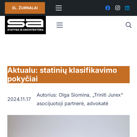
EL. ŽURNALAI
Aktualu: statinių klasifikavimo
pokyčiai
Autorius:
Olga Siomina, „Triniti Jurex“
2024.11.17
asocijuotoji partnerė, advokatė