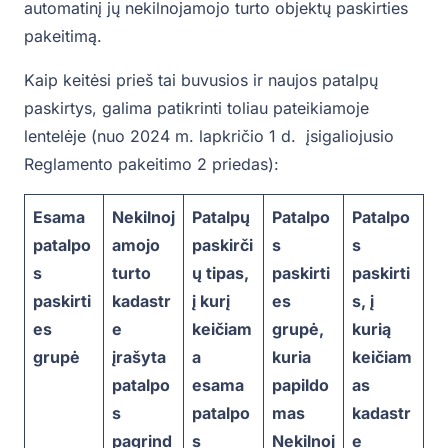
automatinį jų nekilnojamojo turto objektų paskirties
pakeitimą.
Kaip keitėsi prieš tai buvusios ir naujos patalpų
paskirtys, galima patikrinti toliau pateikiamoje
lentelėje (nuo 2024 m. lapkričio 1 d. įsigaliojusio
Reglamento pakeitimo 2 priedas):
Esama
Nekilnoj
Patalpų
Patalpo
Patalpo
patalpo
amojo
paskirči
s
s
s
turto
ų tipas,
paskirti
paskirti
paskirti
kadastr
į kurį
es
s, į
es
e
keičiam
grupė,
kurią
grupė
įrašyta
a
kuria
keičiam
patalpo
esama
papildo
as
s
patalpo
mas
kadastr
pagrind
s
Nekilnoj
e