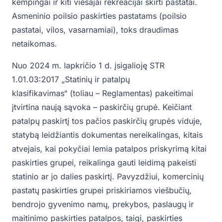
kempingai ir kiti viešajai rekreacijai skirti pastatai.
Asmeninio poilsio paskirties pastatams (poilsio
pastatai, vilos, vasarnamiai), toks draudimas
netaikomas.
Nuo 2024 m. lapkričio 1 d. įsigalioję STR
1.01.03:2017 „Statinių ir patalpų
klasifikavimas“ (toliau – Reglamentas) pakeitimai
įtvirtina naują sąvoka – paskirčių grupė. Keičiant
patalpų paskirtį tos pačios paskirčių grupės viduje,
statybą leidžiantis dokumentas nereikalingas, kitais
atvejais, kai pokyčiai lemia patalpos priskyrimą kitai
paskirties grupei, reikalinga gauti leidimą pakeisti
statinio ar jo dalies paskirtį. Pavyzdžiui, komercinių
pastatų paskirties grupei priskiriamos viešbučių,
bendrojo gyvenimo namų, prekybos, paslaugų ir
maitinimo paskirties patalpos, taigi, paskirties