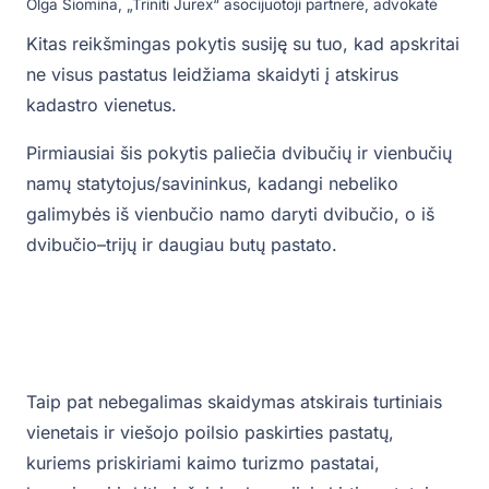
Olga Siomina, „Triniti Jurex“ asocijuotoji partnerė, advokatė
Kitas reikšmingas pokytis susiję su tuo, kad apskritai
ne visus pastatus leidžiama skaidyti į atskirus
kadastro vienetus.
Pirmiausiai šis pokytis paliečia dvibučių ir vienbučių
namų statytojus/savininkus, kadangi nebeliko
galimybės iš vienbučio namo daryti dvibučio, o iš
dvibučio–trijų ir daugiau butų pastato.
Taip pat nebegalimas skaidymas atskirais turtiniais
vienetais ir viešojo poilsio paskirties pastatų,
kuriems priskiriami kaimo turizmo pastatai,