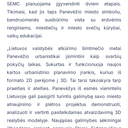
SEMC planuojama įgyvendinti dviem etapais.
Tikimasi, kad jis taps Panevėžio miesto simboliu,
bendruomenės susibūrimo vieta su erdvėmis
renginiams, miestiečių ir miesto svečių kūrybai,
vaikų edukacijai.
„Lietuvos valstybės atkūrimo šimtmečio metai
Panevėžio urbanistikai įsimintini kaip svarbių
pokyčių laikas. Sukurtas ir funkcionuoja naujos
kartos urbanistinio planavimo įrankis, kuriuo iš
formato 2D perėjome į 3D. Tai tarsi takoskyra tarp
praeities ir ateities. Panevėžys iš esmės vienintelis
Lietuvoje gali pasigirti turintis galimybę savo miesto
atnaujinimo ir plėtros projektus demonstruoti,
analizuoti ir vertinti pasitelkdamas atvaizdavimą 3D
realybės modelyje. Naująsias galimybes sėkmingai