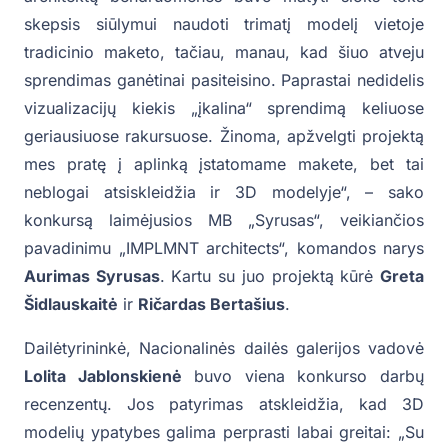
skepsis siūlymui naudoti trimatį modelį vietoje
tradicinio maketo, tačiau, manau, kad šiuo atveju
sprendimas ganėtinai pasiteisino. Paprastai nedidelis
vizualizacijų kiekis „įkalina“ sprendimą keliuose
geriausiuose rakursuose. Žinoma, apžvelgti projektą
mes pratę į aplinką įstatomame makete, bet tai
neblogai atsiskleidžia ir 3D modelyje“, – sako
konkursą laimėjusios MB „Syrusas“, veikiančios
pavadinimu „IMPLMNT architects“, komandos narys
Aurimas Syrusas
. Kartu su juo projektą kūrė
Greta
Šidlauskaitė
ir
Ričardas Bertašius
.
Dailėtyrininkė, Nacionalinės dailės galerijos vadovė
Lolita Jablonskienė
buvo viena konkurso darbų
recenzentų. Jos patyrimas atskleidžia, kad 3D
modelių ypatybes galima perprasti labai greitai: „Su