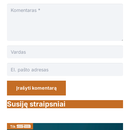
Įrašyti komentarą
Susiję straipsniai