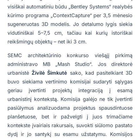
visiškai automatiniu būdu „Bentley Systems“ realybės
kūrimo programa „ContextCapture“ per 3,5 mėnesio
sugeneruotas 3D modelis. Jo detalumo lygis siekia
vidutiniškai 5–7,5 cm, tačiau kai kurių istoriškai
reikšmingų objektų – net iki 3 cm.
SEMC architektūrinio konkurso viešąjį pirkimą
administravo MB „Mash Studio“. Jos direktorė
urbanistė
Živilė Šimkutė
sako, kad pasitelkiant 3D
buvo siekiama vertinimo komisijai sudaryti sąlygas
geriau įvertinti projektų integraciją į esamą
urbanistinį kontekstą. Komisija galėjo ne tik įvertinti
pasiūlymus analizuodama projektus spausdintuose
planšetuose, bet ir pažvelgti į juos trimačiame
kontekste įvairiais rakursais, suvokti siūlomo pastato
dydį ir jo santykį su esamu užstatymu. Komisijos