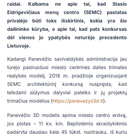
raidai. Kalbama ne apie tai, kad Stasio
Eidrigevičiaus menų centro (SEMC) pastatas
privalėjo būti toks išskirtinis, kokia yra šio
dailininko kūryba, o apie tai, kad pats konkursas
dėl vienos jo ypatybės neturėjo precedento
Lietuvoje.
Kadangi Panevėžio savivaldybės administracija jau
turėjo pasiruošusi miesto centrinės dalies trimatės
realybės modelį, 2018 m. pradžioje organizuojant
SEMC architektūrinį konkursą nuspręsta, kad
teikdami siūlymus dalyviai pateiks ir jų projektų
trimačius modelius (
https://panevezys3d.lt
).
Panevėžio 3D modelis apima miesto centro erdvę,
jos plotas – 11 kv. km. Bepilotėmis skraidyklėmis
padaryta daugiau kaip 45 tūkst. nuotraukų, iš kurių