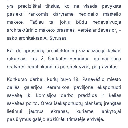
yra preciziškai tikslus, ko ne visada pavyksta
pasiekti rankomis darytame nedidelio mastelio
makete. Tačiau tai jokiu būdu nedevalvuoja
architektūrinio maketo prasmės, vertės ar žavesio“, –
sako architektas A. Syrusas.
Kai dėl įprastinių architektūrinių vizualizacijų keliais
rakursais, jos, Ž. Šimkutės vertinimu, dažnai būna
realybės neatitinkančios perspektyvos, pagražintos.
Konkurso darbai, kurių buvo 19, Panevėžio miesto
dailės galerijos Keramikos paviljone eksponuoti
savaitę iki komisijos darbo pradžios ir kelias
savaites po to. Greta išeksponuotų planšetų įrengtas
lietimui jautrus ekranas, kuriame lankytojai
pasiūlymus galėjo apžiūrėti trimatėje erdvėje.