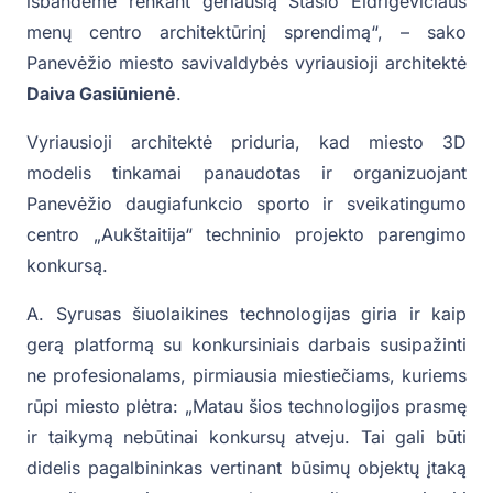
išbandėme renkant geriausią Stasio Eidrigevičiaus
menų centro architektūrinį sprendimą“, – sako
Panevėžio miesto savivaldybės vyriausioji architektė
Daiva Gasiūnienė
.
Vyriausioji architektė priduria, kad miesto 3D
modelis tinkamai panaudotas ir organizuojant
Panevėžio daugiafunkcio sporto ir sveikatingumo
centro „Aukštaitija“ techninio projekto parengimo
konkursą.
A. Syrusas šiuolaikines technologijas giria ir kaip
gerą platformą su konkursiniais darbais susipažinti
ne profesionalams, pirmiausia miestiečiams, kuriems
rūpi miesto plėtra: „Matau šios technologijos prasmę
ir taikymą nebūtinai konkursų atveju. Tai gali būti
didelis pagalbininkas vertinant būsimų objektų įtaką