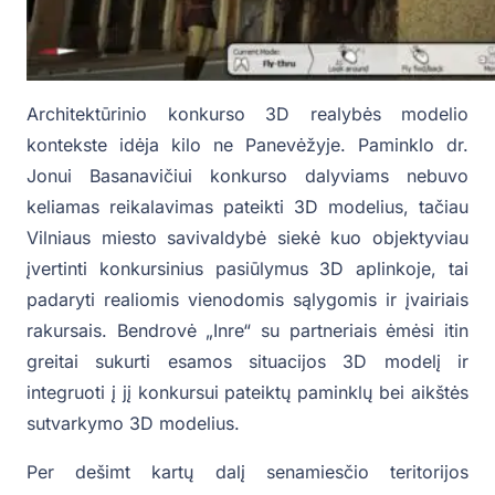
Architektūrinio konkurso 3D realybės modelio
kontekste idėja kilo ne Panevėžyje. Paminklo dr.
Jonui Basanavičiui konkurso dalyviams nebuvo
keliamas reikalavimas pateikti 3D modelius, tačiau
Vilniaus miesto savivaldybė siekė kuo objektyviau
įvertinti konkursinius pasiūlymus 3D aplinkoje, tai
padaryti realiomis vienodomis sąlygomis ir įvairiais
rakursais. Bendrovė „Inre“ su partneriais ėmėsi itin
greitai sukurti esamos situacijos 3D modelį ir
integruoti į jį konkursui pateiktų paminklų bei aikštės
sutvarkymo 3D modelius.
Per dešimt kartų dalį senamiesčio teritorijos