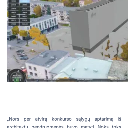
„Nors per atvirą konkurso sąlygų aptarimą iš
architektų bendruomenės buvo matyti šioks toks