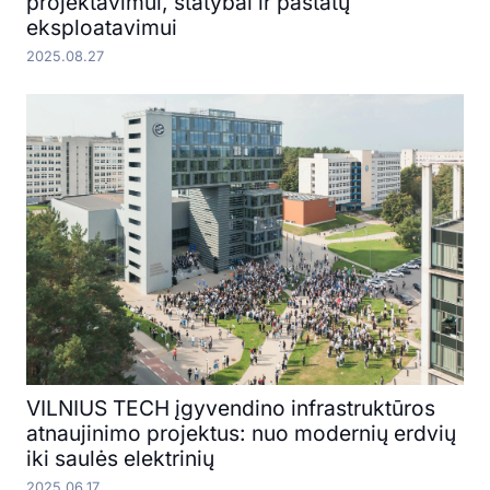
projektavimui, statybai ir pastatų
eksploatavimui
2025.08.27
VILNIUS TECH įgyvendino infrastruktūros
atnaujinimo projektus: nuo modernių erdvių
iki saulės elektrinių
2025.06.17