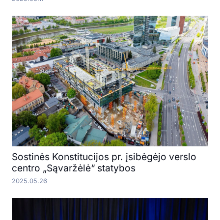
Sostinės Konstitucijos pr. įsibėgėjo verslo
centro „Sąvaržėlė“ statybos
2025.05.26