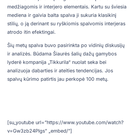
medžiagomis ir interjero elementais. Kartu su šviesia
mediena ir gaivia balta spalva ji sukuria klasikinį
stilių, o ją derinant su ryškiomis spalvomis interjeras
atrodo itin efektingai.
Šių metų spalva buvo pasirinkta po vidinių diskusijų
ir analizės. Būdama Šiaurės šalių dažų gamybos
lyderė kompanija „Tikkurila“ nuolat seka bei
analizuoja dabarties ir ateities tendencijas. Jos
spalvų kūrimo patirtis jau perkopė 100 metų.
[su_youtube url=”https://www.youtube.com/watch?
v=Gw3zb24PIgs” „embed/”]