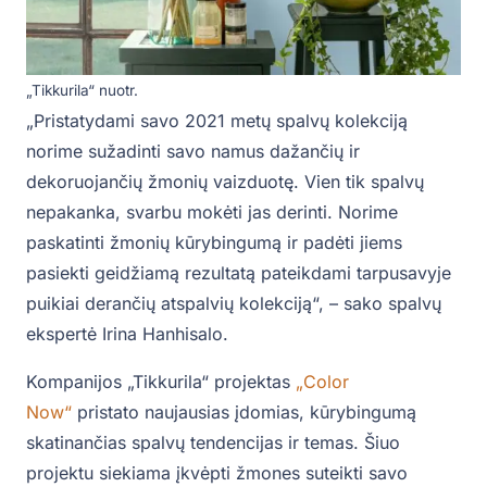
„Tikkurila“ nuotr.
„Pristatydami savo 2021 metų spalvų kolekciją
norime sužadinti savo namus dažančių ir
dekoruojančių žmonių vaizduotę. Vien tik spalvų
nepakanka, svarbu mokėti jas derinti. Norime
paskatinti žmonių kūrybingumą ir padėti jiems
pasiekti geidžiamą rezultatą pateikdami tarpusavyje
puikiai derančių atspalvių kolekciją“, – sako spalvų
ekspertė Irina Hanhisalo.
Kompanijos „Tikkurila“ projektas
„Color
Now“
pristato naujausias įdomias, kūrybingumą
skatinančias spalvų tendencijas ir temas. Šiuo
projektu siekiama įkvėpti žmones suteikti savo