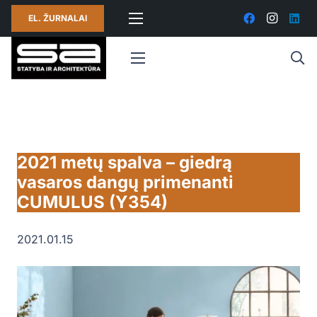
EL. ŽURNALAI
2021 metų spalva – giedrą
vasaros dangų primenanti
CUMULUS (Y354)
2021.01.15