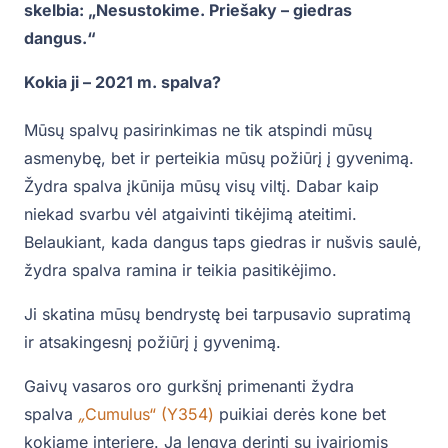
skelbia: „Nesustokime. Priešaky – giedras
dangus.“
Kokia ji – 2021 m. spalva?
Mūsų spalvų pasirinkimas ne tik atspindi mūsų
asmenybę, bet ir perteikia mūsų požiūrį į gyvenimą.
Žydra spalva įkūnija mūsų visų viltį. Dabar kaip
niekad svarbu vėl atgaivinti tikėjimą ateitimi.
Belaukiant, kada dangus taps giedras ir nušvis saulė,
žydra spalva ramina ir teikia pasitikėjimo.
Ji skatina mūsų bendrystę bei tarpusavio supratimą
ir atsakingesnį požiūrį į gyvenimą.
Gaivų vasaros oro gurkšnį primenanti žydra
spalva
„
Cumulus“ (Y354)
puikiai derės kone bet
kokiame interjere. Ją lengva derinti su įvairiomis