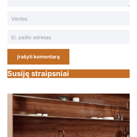
Įrašyti komentarą
Susiję straipsniai