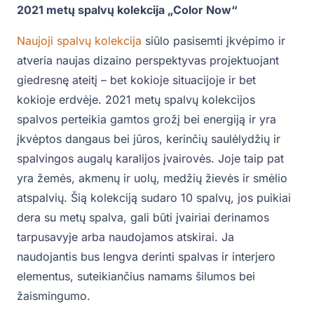
2021 metų spalvų kolekcija „Color Now“
Naujoji spalvų kolekcija
siūlo pasisemti įkvėpimo ir
atveria naujas dizaino perspektyvas projektuojant
giedresnę ateitį – bet kokioje situacijoje ir bet
kokioje erdvėje. 2021 metų spalvų kolekcijos
spalvos perteikia gamtos grožį bei energiją ir yra
įkvėptos dangaus bei jūros, kerinčių saulėlydžių ir
spalvingos augalų karalijos įvairovės. Joje taip pat
yra žemės, akmenų ir uolų, medžių žievės ir smėlio
atspalvių. Šią kolekciją sudaro 10 spalvų, jos puikiai
dera su metų spalva, gali būti įvairiai derinamos
tarpusavyje arba naudojamos atskirai. Ja
naudojantis bus lengva derinti spalvas ir interjero
elementus, suteikiančius namams šilumos bei
žaismingumo.